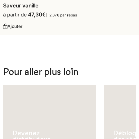
Saveur vanille
à partir de
47,30
€
2,37€ par repas
Ajouter
Pour aller plus loin
Devenez
Débloq