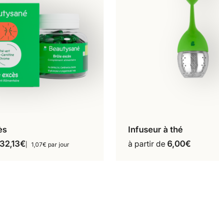
ès
Infuseur à thé
60 gélules
Ajouter au pani
Ce
32,13
€
à partir de
6,00
€
1,07€ par jour
produit
a
plusieurs
variations.
Les
options
peuvent