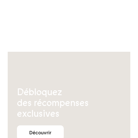
être
choisies
sur
la
page
du
produit
Débloquez
des récompenses
exclusives
Découvrir