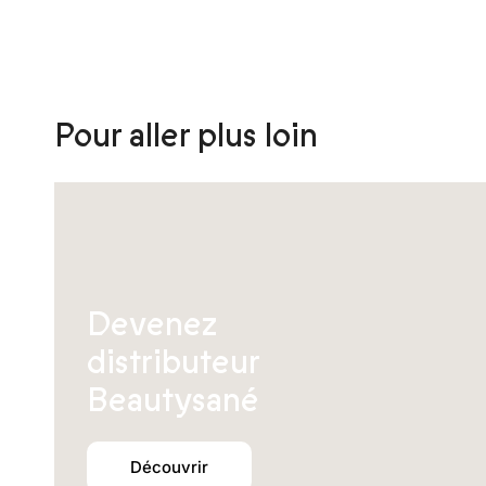
être
choisies
sur
la
page
Pour aller plus loin
du
produit
Devenez
distributeur
Beautysané
Découvrir