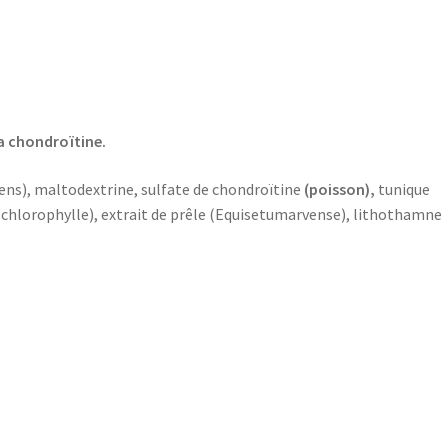
a chondroïtine.
s), maltodextrine, sulfate de chondroïtine
(poisson),
tunique
 chlorophylle), extrait de prêle (Equisetumarvense), lithothamne