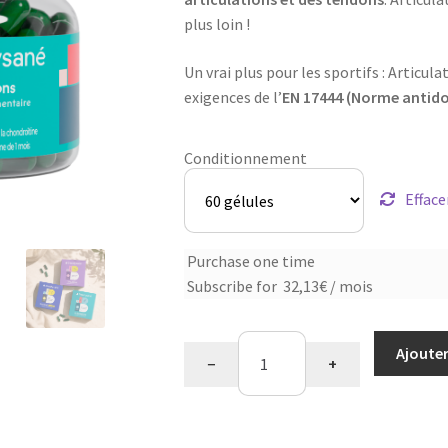
plus loin !
Un vrai plus pour les sportifs : Artic
exigences de l’
EN 17444 (Norme antid
Conditionnement
Efface
Choose
Purchase one time
Subscribe for
32,13
€
/ mois
purchase
type
quantité
Ajouter
−
+
de
Articulations