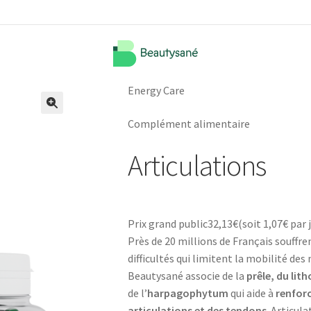
Energy Care
🔍
Complément alimentaire
Articulations
Prix grand public
32,13
€
(soit
1,07€
par 
Près de 20 millions de Français souffr
difficultés qui limitent la mobilité 
Beautysané associe de la
prêle, du lit
de l’
harpagophytum
qui aide à
renforc
articulations et des tendons
. Articul