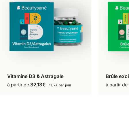
Vitamine D3 & Astragale
Brûle exc
60 gélules
Ce
à partir de
32,13
€
à partir de
1,07€ par jour
produit
a
plusieurs
variations.
Les
options
peuvent