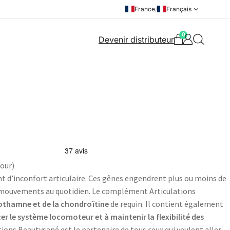
France
/
Français
0
Devenir distributeur
jour)
ent d’inconfort articulaire. Ces gênes engendrent plus ou moins de
des mouvements au quotidien. Le complément Articulations
hothamne et de la chondroïtine
de requin. Il contient également
er le système locomoteur et à maintenir la flexibilité des
ations Beautysané est le partenaire de tous ceux qui veulent aller