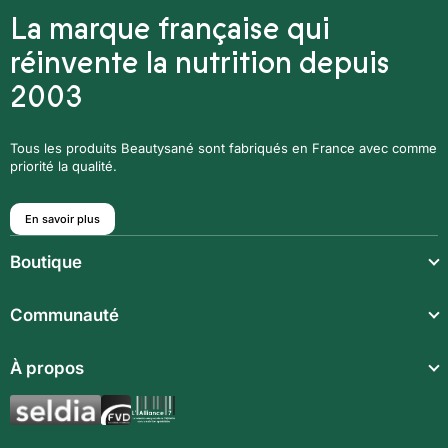
La marque française qui
réinvente la nutrition depuis
2003
Tous les produits Beautysané sont fabriqués en France avec comme
priorité la qualité.
En savoir plus
Boutique
Repas légers
Communauté
Repas complets
À propos
Compléments alimentaires
Boissons techniques
Synergies aromatiques