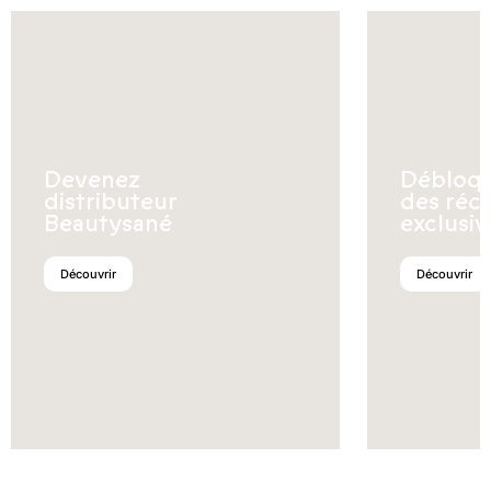
Devenez
Débloq
distributeur
des réc
Beautysané
exclusiv
Découvrir
Découvrir