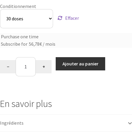
Conditionnement
Effacer
Purchase one time
Choose
Subscribe for
56,78
€
/ mois
purchase
type
quantité
Ajouter au panier
−
+
de
Collagène
marin
En savoir plus
Ingrédients