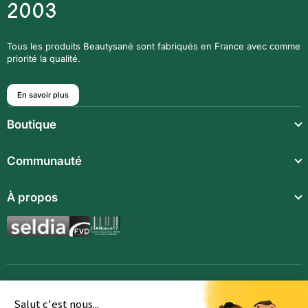
2003
Tous les produits Beautysané sont fabriqués en France avec comme
priorité la qualité.
En savoir plus
Boutique
Repas légers
Communauté
Repas complets
À propos
Compléments alimentaires
Boissons techniques
Synergies aromatiques
Repas enfants
Accessoires
Salut c'est nous...