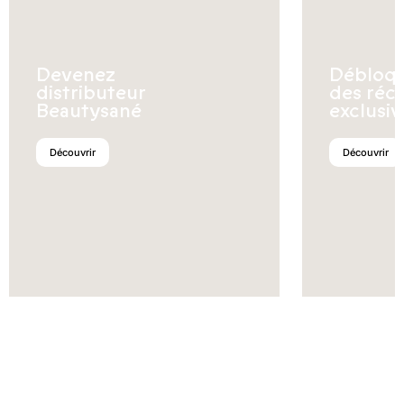
Devenez
Débloq
distributeur
des réc
Beautysané
exclusiv
Découvrir
Découvrir