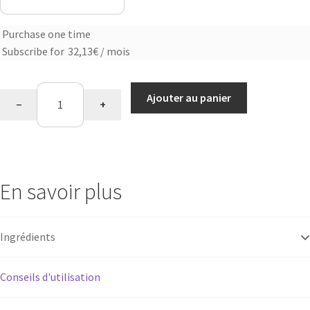
Purchase one time
Choose
Subscribe for
32,13
€
/ mois
purchase
type
quantité
Ajouter au panier
−
+
de
Énergie
&
concentration
En savoir plus
Ingrédients
Conseils d'utilisation