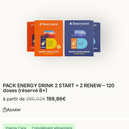
PACK ENERGY DRINK 2 START + 2 RENEW – 120
doses (réservé B+)
à partir de
265,02
€
198,86
€
Ajouter
Energy Care
Complément alimentaire