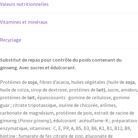
Valeurs nutritionnelles
Vitamines et minéraux
Recyclage
Substitut de repas pour contrôle du poids contenant du
ginseng. Avec sucres et édulcorant.
Protéines de
soja,
fibres d’acacia, huiles végétales (huile de
soja
,
huile de colza, sirop de dextrose, protéines de
lait)
, sucre, amidon,
protéines de
lait,
épaississants : gomme de cellulose, gomme
guar ; citrate tripotassique, inuline de chicorée, arômes,
carbonate de magnésium, protéines de pois, extrait de racine de
ginseng (
Panax ginseng
), édulcorant : acésulfame-K ; préparation
enzymatique, vitamines : C, E, PP, A, B5, D3, B6, K1, B1, B12, B9,
biotine ; fumarate de fer, citrate de zinc, gluconate de