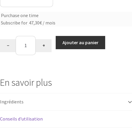
Purchase one time
Choose
Subscribe for
47,30
€
/ mois
purchase
type
quantité
Ajouter au panier
−
+
de
Saveur
pina
colada
En savoir plus
Ingrédients
Conseils d'utilisation