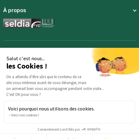
Repas complets
À propos
Compléments alimentaires
Boissons techniques
Synergies aromatiques
Repas enfants
Accessoires
Salut c'est nous...
les Cookies !
On a attendu d'être sûrs que le contenu de ce
site vous intéresse avant de vous déranger, mais
on aimerait bien vous accompagner pendant votre visite...
C'est OK pour vous ?
Voici pourquoi nous utilisons des cookies.
Des questions sur votre commande ? : Notre équipe est là
Voici nos cookies !
pour vous aider :
serviceclients@beautysane.com
5 avenue Joffre, 57000 Metz, FRANCE |
+33 (0)3 69 67 19 19
Consentements certifiés par