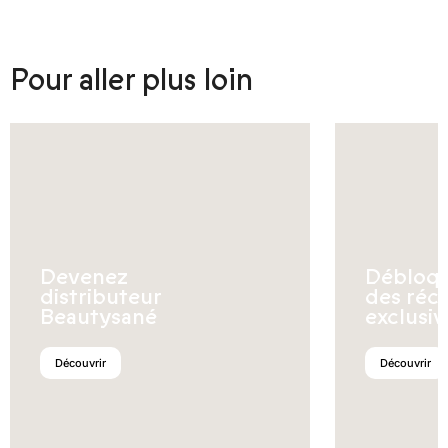
Pour aller plus loin
Devenez
Débloq
distributeur
des réc
Beautysané
exclusiv
Découvrir
Découvrir