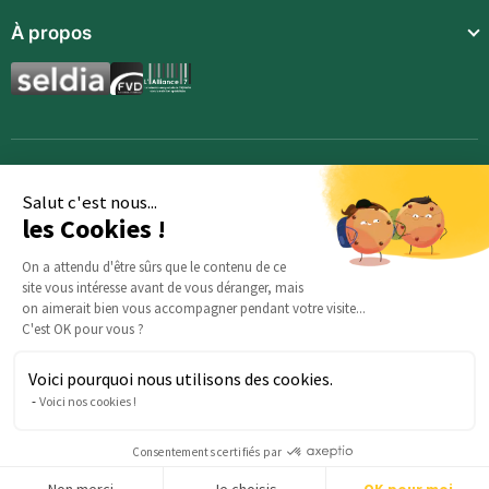
À propos
Compléments alimentaires
Boissons techniques
Synergies aromatiques
Repas enfants
Accessoires
Salut c'est nous...
les Cookies !
On a attendu d'être sûrs que le contenu de ce
site vous intéresse avant de vous déranger, mais
on aimerait bien vous accompagner pendant votre visite...
C'est OK pour vous ?
Voici pourquoi nous utilisons des cookies.
Des questions sur votre commande ? : Notre équipe est là
Voici nos cookies !
pour vous aider :
serviceclients@beautysane.com
5 avenue Joffre, 57000 Metz, FRANCE |
+33 (0)3 69 67 19 19
Consentements certifiés par