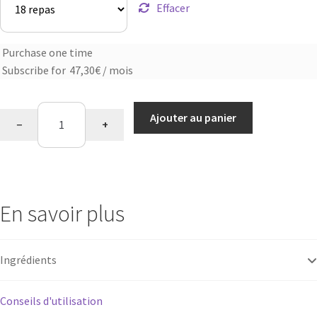
Effacer
Purchase one time
Choose
Subscribe for
47,30
€
/ mois
purchase
type
quantité
Ajouter au panier
−
+
de
Velouté
saveur
champignons
En savoir plus
Ingrédients
Conseils d'utilisation