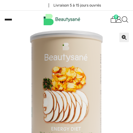
Livraison 5 à 15 jours ouvrés
0
🔍