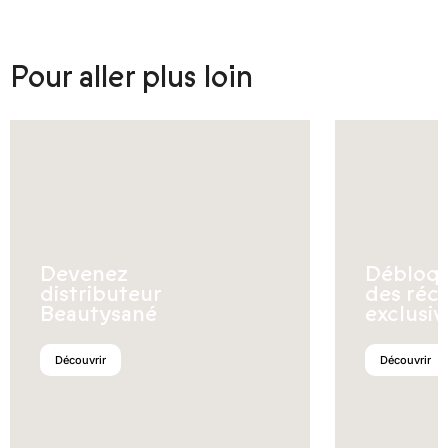
Pour aller plus loin
Devenez
Débloq
distributeur
des réc
Beautysané
exclusiv
Découvrir
Découvrir