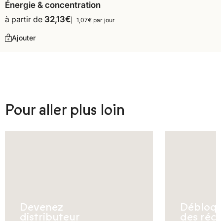
Énergie & concentration
à partir de
32,13
€
1,07€ par jour
Ajouter
Pour aller plus loin
Devenez
Débloq
distributeur
des réc