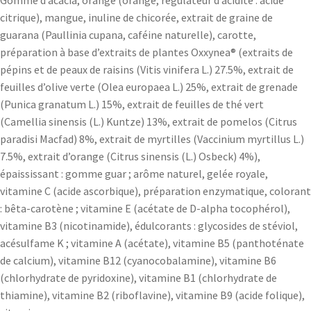
Gomme d’acacia, orange (orange, régulateur d’acidité : acide
citrique), mangue, inuline de chicorée, extrait de graine de
guarana (Paullinia cupana, caféine naturelle), carotte,
préparation à base d’extraits de plantes Oxxynea® (extraits de
pépins et de peaux de raisins (Vitis vinifera L.) 27.5%, extrait de
feuilles d’olive verte (Olea europaea L.) 25%, extrait de grenade
(Punica granatum L.) 15%, extrait de feuilles de thé vert
(Camellia sinensis (L.) Kuntze) 13%, extrait de pomelos (Citrus
paradisi Macfad) 8%, extrait de myrtilles (Vaccinium myrtillus L.)
7.5%, extrait d’orange (Citrus sinensis (L.) Osbeck) 4%),
épaississant : gomme guar ; arôme naturel, gelée royale,
vitamine C (acide ascorbique), préparation enzymatique, colorant
: bêta-carotène ; vitamine E (acétate de D-alpha tocophérol),
vitamine B3 (nicotinamide), édulcorants : glycosides de stéviol,
acésulfame K ; vitamine A (acétate), vitamine B5 (panthoténate
de calcium), vitamine B12 (cyanocobalamine), vitamine B6
(chlorhydrate de pyridoxine), vitamine B1 (chlorhydrate de
thiamine), vitamine B2 (riboflavine), vitamine B9 (acide folique),