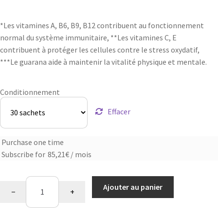
*Les vitamines A, B6, B9, B12 contribuent au fonctionnement
normal du système immunitaire, **Les vitamines C, E
contribuent à protéger les cellules contre le stress oxydatif,
***Le guarana aide à maintenir la vitalité physique et mentale.
Conditionnement
Effacer
Purchase one time
Choose
Subscribe for
85,21
€
/ mois
purchase
type
quantité
Ajouter au panier
−
+
de
Start