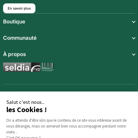
En savoir plus
Boutique
Repas légers
Communauté
Repas complets
À propos
Compléments alimentaires
Boissons techniques
Synergies aromatiques
Repas enfants
Accessoires
Salut c'est nous...
les Cookies !
On a attendu d'être sûrs que le contenu de ce site vous intéresse avant de
vous déranger, mais on aimerait bien vous accompagner pendant votre
visite...
C'est OK pour vous ?