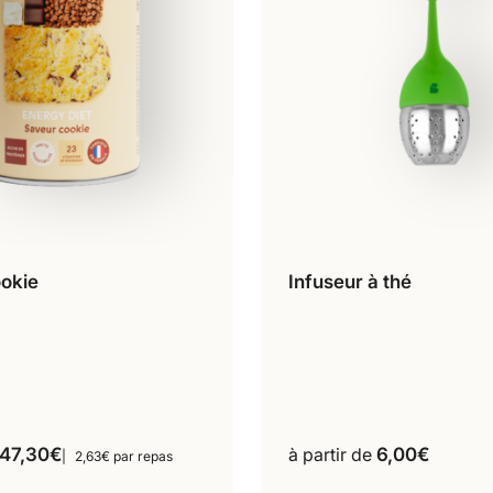
okie
Infuseur à thé
repas
18 repas
Ajouter au pani
Ce
produit
a
plusieurs
variations.
Les
options
47,30
€
à partir de
6,00
€
2,63€ par repas
peuvent