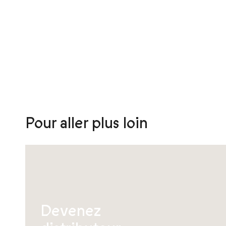
peuvent
être
choisies
sur
la
page
du
produit
Pour aller plus loin
Devenez