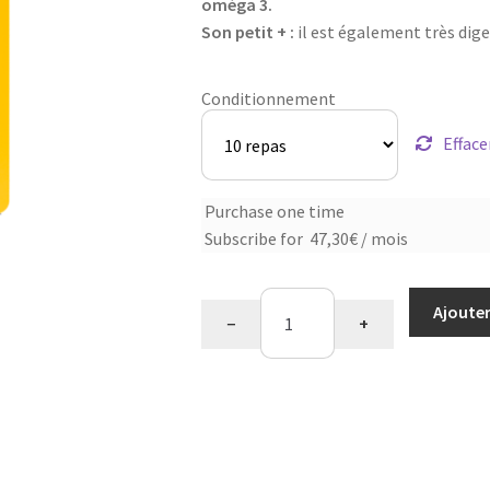
oméga 3.
Son petit + :
il est également très dige
Conditionnement
Efface
Choose
Purchase one time
Subscribe for
47,30
€
/ mois
purchase
type
quantité
Ajouter
−
+
de
Saveur
café