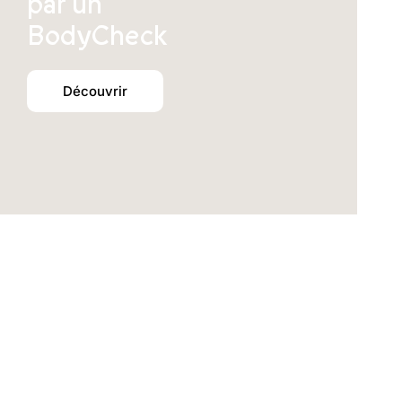
par un
BodyCheck
Découvrir