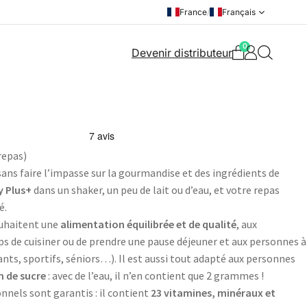
France
/
Français
0
Devenir distributeur
repas)
ans faire l’impasse sur la gourmandise et des ingrédients de
y Plus+
dans un shaker, un peu de lait ou d’eau, et votre repas
é.
souhaitent une
alimentation équilibrée et de qualité
, aux
ps de cuisiner ou de prendre une pause déjeuner et aux personnes à
nts, sportifs, séniors…). Il est aussi tout adapté aux personnes
n de sucre
: avec de l’eau, il n’en contient que 2 grammes !
nnels sont garantis : il contient
23 vitamines, minéraux et