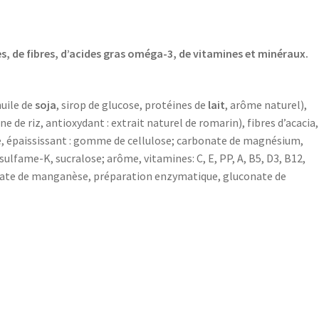
s, de fibres, d’acides gras oméga-3, de vitamines et minéraux.
huile de
soja
, sirop de glucose, protéines de
lait
, arôme naturel),
ine de riz, antioxydant : extrait naturel de romarin), fibres d’acacia,
rée, épaississant : gomme de cellulose; carbonate de magnésium,
ulfame-K, sucralose; arôme, vitamines: C, E, PP, A, B5, D3, B12,
uconate de manganèse, préparation enzymatique, gluconate de