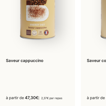
Saveur cappuccino
Saveur co
16 repas
18 repas
16 
Ce
36 repas
produit
a
plusieurs
variations.
Les
à partir de
47,30
€
à partir de
2,37€ par repas
options