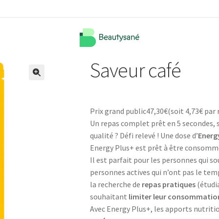
Saveur café
🔍
Prix grand public
47,30
€
(soit
4,73€
par 
Un repas complet prêt en 5 secondes, s
qualité ? Défi relevé ! Une dose d’
Energ
Energy Plus+ est prêt à être consomm
Il est parfait pour les personnes qui 
personnes actives qui n’ont pas le tem
la recherche de
repas pratiques
(étudia
souhaitant
limiter leur consommatio
Avec Energy Plus+, les apports nutritio