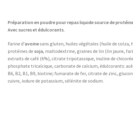
Préparation en poudre pour repas liquide source de protéine
Avec sucres et édulcorants.
Farine d’
avoine
sans gluten, huiles végétales (huile de colza, 
protéines de
soja
, maltodextrine, graines de lin (lin jaune, far
extraits de café (6%), citrate tripotassique, inuline de chico
phosphate tricalcique, carbonate de calcium, édulcorants: acés
B6, B2, B1, B9, biotine; fumarate de fer, citrate de zinc, gl
cuivre, iodure de potassium, sélénite de sodium.