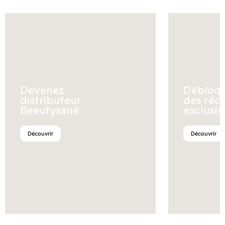
Devenez
Débloq
distributeur
des réc
Beautysané
exclusiv
Découvrir
Découvrir