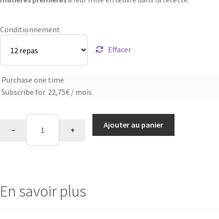
Conditionnement
Effacer
Purchase one time
Choose
Subscribe for
22,75
€
/ mois
purchase
type
quantité
Ajouter au panier
−
+
de
Compote
pommes-
bananes
Bio
En savoir plus