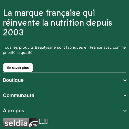
La marque française qui
réinvente la nutrition depuis
2003
Tous les produits Beautysané sont fabriqués en France avec comme
priorité la qualité.
En savoir plus
Boutique
Repas légers
Communauté
Repas complets
À propos
Compléments alimentaires
Boissons techniques