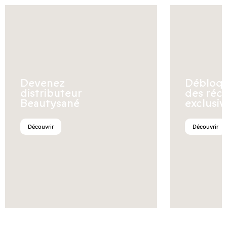
Devenez
Débloq
distributeur
des réc
Beautysané
exclusiv
Découvrir
Découvrir