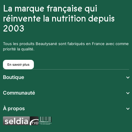
La marque française qui
réinvente la nutrition depuis
2003
Tous les produits Beautysané sont fabriqués en France avec comme
priorité la qualité.
En savoir plus
Boutique
Repas légers
Communauté
Repas complets
À propos
Compléments alimentaires
Boissons techniques
Synergies aromatiques