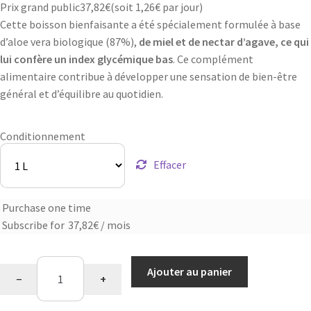
Prix grand public
37,82
€
(soit
1,26€
par jour)
Cette boisson bienfaisante a été spécialement formulée à base
d’aloe vera biologique (87%),
de miel et de nectar d’agave, ce qui
lui confère un index glycémique bas
. Ce complément
alimentaire contribue à développer une sensation de bien-être
général et d’équilibre au quotidien.
Conditionnement
Effacer
Purchase one time
Choose
Subscribe for
37,82
€
/ mois
purchase
type
quantité
Ajouter au panier
−
+
de
Nectar