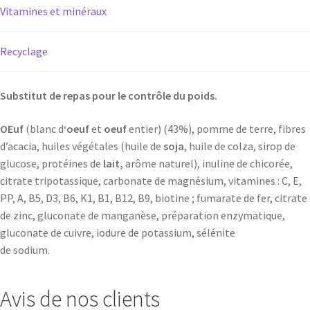
Vitamines et minéraux
Recyclage
Substitut de repas pour le contrôle du poids.
OEuf
(blanc d
‘oeuf
et
oeuf
entier) (43%), pomme de terre, fibres
d’acacia, huiles végétales (huile de
soja
, huile de colza, sirop de
glucose, protéines de
lait,
arôme naturel), inuline de chicorée,
citrate tripotassique, carbonate de magnésium, vitamines : C, E,
PP, A, B5, D3, B6, K1, B1, B12, B9, biotine ; fumarate de fer, citrate
de zinc, gluconate de manganèse, préparation enzymatique,
gluconate de cuivre, iodure de potassium, sélénite
de sodium.
Avis de nos clients