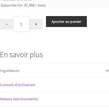
Choose
Subscribe for
47,30
€
/ mois
purchase
type
quantité
Ajouter au panier
−
+
de
Cuisine
Mix
Base
oeuf
En savoir plus
Ingrédients
Conseils d'utilisation
Valeurs nutritionnelles