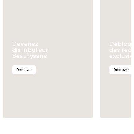
Devenez
Débloq
distributeur
des réc
Beautysané
exclusiv
Découvrir
Découvrir