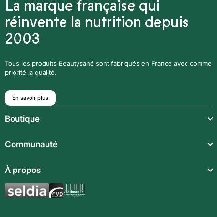
La marque française qui
réinvente la nutrition depuis
2003
Tous les produits Beautysané sont fabriqués en France avec comme
priorité la qualité.
En savoir plus
Boutique
Repas légers
Communauté
Repas complets
À propos
Compléments alimentaires
Boissons techniques
Synergies aromatiques