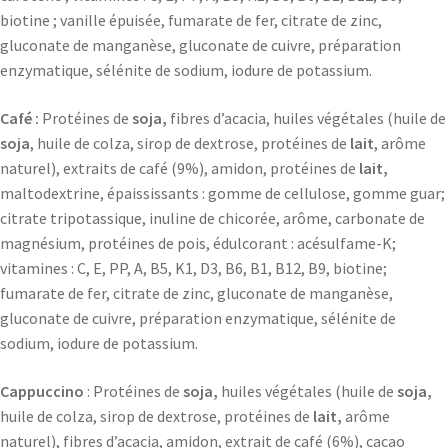
biotine ; vanille épuisée, fumarate de fer, citrate de zinc,
gluconate de manganèse, gluconate de cuivre, préparation
enzymatique, sélénite de sodium, iodure de potassium.
Café :
Protéines de
soja,
fibres d’acacia, huiles végétales (huile de
soja
, huile de colza, sirop de dextrose, protéines de
lait
, arôme
naturel), extraits de café (9%), amidon, protéines de
lait,
maltodextrine, épaississants : gomme de cellulose, gomme guar;
citrate tripotassique, inuline de chicorée, arôme, carbonate de
magnésium, protéines de pois, édulcorant : acésulfame-K;
vitamines : C, E, PP, A, B5, K1, D3, B6, B1, B12, B9, biotine;
fumarate de fer, citrate de zinc, gluconate de manganèse,
gluconate de cuivre, préparation enzymatique, sélénite de
sodium, iodure de potassium.
Cappuccino
: Protéines de
soja,
huiles végétales (huile de
soja,
huile de colza, sirop de dextrose, protéines de
lait,
arôme
naturel), fibres d’acacia, amidon, extrait de café (6%), cacao