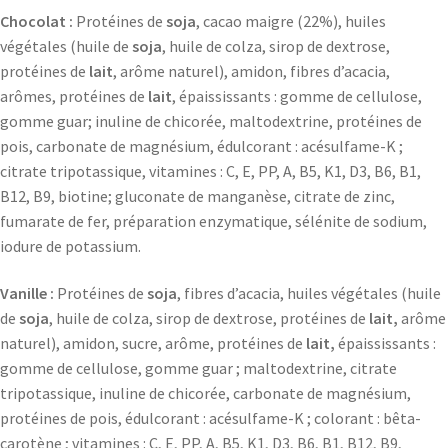
Chocolat :
Protéines de
soja
, cacao maigre (22%), huiles
végétales (huile de
soja
, huile de colza, sirop de dextrose,
protéines de
lait
, arôme naturel), amidon, fibres d’acacia,
arômes, protéines de
lait
, épaississants : gomme de cellulose,
gomme guar; inuline de chicorée, maltodextrine, protéines de
pois, carbonate de magnésium, édulcorant : acésulfame-K ;
citrate tripotassique, vitamines : C, E, PP, A, B5, K1, D3, B6, B1,
B12, B9, biotine; gluconate de manganèse, citrate de zinc,
fumarate de fer, préparation enzymatique, sélénite de sodium,
iodure de potassium.
Vanille :
Protéines de
soja
, fibres d’acacia, huiles végétales (huile
de
soja
, huile de colza, sirop de dextrose, protéines de
lait,
arôme
naturel), amidon, sucre, arôme, protéines de
lait,
épaississants :
gomme de cellulose, gomme guar ; maltodextrine, citrate
tripotassique, inuline de chicorée, carbonate de magnésium,
protéines de pois, édulcorant : acésulfame-K ; colorant : bêta-
carotène ; vitamines : C, E, PP, A, B5, K1, D3, B6, B1, B12, B9,