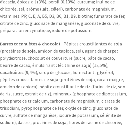
d’acacia, épices: ail (3%), persil (0,13%), curcuma; inuline de
chicorée, sel, arôme
(lait, céleri)
, carbonate de magnésium,
vitamines: PP, C, E, A, B5, D3, B6, B1, B9, biotine; fumarate de fer,
citrate de zinc, gluconate de manganèse, gluconate de cuivre,
préparation enzymatique, iodure de potassium.
Barres cacahuètes & chocolat :
Pépites croustillantes de
soja
(protéines de
soja
, amidon de tapioca, sel), agent de charge :
polydextrose, chocolat de couverture (sucre, pâte de cacao,
beurre de cacao, émulsifiant : lécithine de
soja
) (12,5%),
cacahuètes
(9,4%), sirop de glucose, humectant : glycérol,
pépites croustillantes de
soja
(protéines de
soja
, cacao maigre,
amidon de tapioca), pépite croustillante de riz (farine de riz, son
de riz, sucre, extrait de riz), minéraux (phosphate de dipotassium,
phosphate de tricalcium, carbonate de magnésium, citrate de
trisodium, pyrophosphate de fer, oxyde de zinc, gluconate de
cuivre, sulfate de manganèse, iodure de potassium, sélénite de
sodium), dattes, protéines de
soja
, fibres de racine de chicorée,