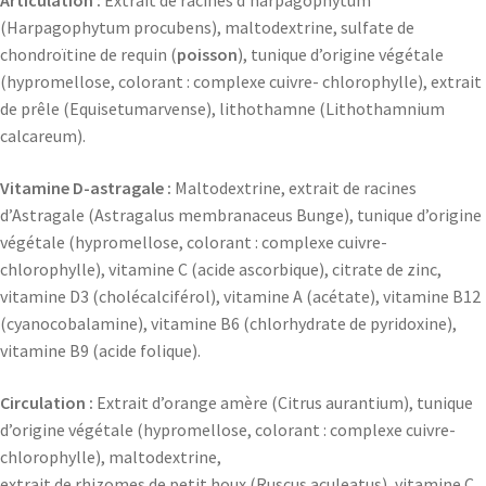
Articulation :
Extrait de racines d’harpagophytum
(Harpagophytum procubens), maltodextrine, sulfate de
chondroïtine de requin (
poisson
), tunique d’origine végétale
(hypromellose, colorant : complexe cuivre- chlorophylle), extrait
de prêle (Equisetumarvense), lithothamne (Lithothamnium
calcareum).
Vitamine D-astragale :
Maltodextrine, extrait de racines
d’Astragale (Astragalus membranaceus Bunge), tunique d’origine
végétale (hypromellose, colorant : complexe cuivre-
chlorophylle), vitamine C (acide ascorbique), citrate de zinc,
vitamine D3 (cholécalciférol), vitamine A (acétate), vitamine B12
(cyanocobalamine), vitamine B6 (chlorhydrate de pyridoxine),
vitamine B9 (acide folique).
Circulation :
Extrait d’orange amère (Citrus aurantium), tunique
d’origine végétale (hypromellose, colorant : complexe cuivre-
chlorophylle), maltodextrine,
extrait de rhizomes de petit houx (Ruscus aculeatus), vitamine C.