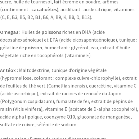
sucre, huile de tournesol,
lait
écrémé en poudre, arômes
(contiennent :
cacahuètes
), acidifiant : acide citrique, vitamines
(C, E, B3, B5, B2, B1, B6, A, B9, K, B8, D, B12).
Omega3 :
Huiles de
poissons
riches en DHA (acide
docosahexaénoique) et EPA (acide eicosapentaénoique), tunique :
gélatine de
poisson
, humectant : glycérol, eau, extrait d’huile
végétale riche en tocophérols (vitamine E).
Antéox :
Maltodextrine, tunique d’origine végétale
(hypromellose, colorant : complexe cuivre-chlorophylle), extrait
de feuilles de thé vert (Camellia sinensis), quercétine, vitamine C
(acide ascorbique), extrait de racines de renouée du Japon
(Polygonum cuspidatum), fumarate de fer, extrait de pépins de
raisin (Vitis vinifera), vitamine E (acétate de D-alpha tocophérol),
acide alpha lipoïque, coenzyme Q10, gluconate de manganèse,
sulfate de cuivre, sélénite de sodium.