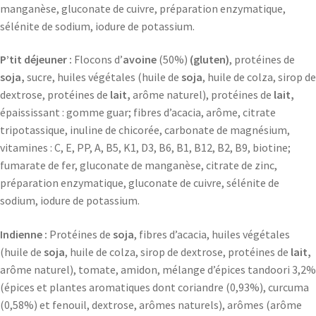
manganèse, gluconate de cuivre, préparation enzymatique,
sélénite de sodium, iodure de potassium.
P’tit déjeuner :
Flocons d’
avoine
(50%)
(gluten)
, protéines de
soja,
sucre, huiles végétales (huile de
soja
, huile de colza, sirop de
dextrose, protéines de
lait,
arôme naturel), protéines de
lait,
épaississant : gomme guar; fibres d’acacia, arôme, citrate
tripotassique, inuline de chicorée, carbonate de magnésium,
vitamines : C, E, PP, A, B5, K1, D3, B6, B1, B12, B2, B9, biotine;
fumarate de fer, gluconate de manganèse, citrate de zinc,
préparation enzymatique, gluconate de cuivre, sélénite de
sodium, iodure de potassium.
Indienne :
Protéines de
soja
, fibres d’acacia, huiles végétales
(huile de
soja
, huile de colza, sirop de dextrose, protéines de
lait,
arôme naturel), tomate, amidon, mélange d’épices tandoori 3,2%
(épices et plantes aromatiques dont coriandre (0,93%), curcuma
(0,58%) et fenouil, dextrose, arômes naturels), arômes (arôme