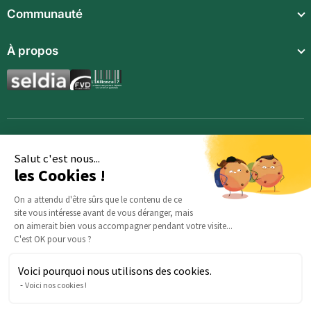
Repas légers
Communauté
Repas complets
À propos
Compléments alimentaires
Boissons techniques
Synergies aromatiques
Repas enfants
Accessoires
Salut c'est nous...
les Cookies !
On a attendu d'être sûrs que le contenu de ce
site vous intéresse avant de vous déranger, mais
on aimerait bien vous accompagner pendant votre visite...
C'est OK pour vous ?
Voici pourquoi nous utilisons des cookies.
Des questions sur votre commande ? : Notre équipe est là
Voici nos cookies !
pour vous aider :
serviceclients@beautysane.com