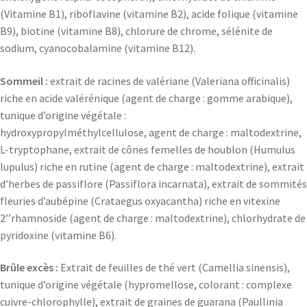
(Vitamine B1), riboflavine (vitamine B2), acide folique (vitamine
B9), biotine (vitamine B8), chlorure de chrome, sélénite de
sodium, cyanocobalamine (vitamine B12).
Sommeil :
extrait de racines de valériane (Valeriana officinalis)
riche en acide valérénique (agent de charge : gomme arabique),
tunique d’origine végétale :
hydroxypropylméthylcellulose, agent de charge : maltodextrine,
L-tryptophane, extrait de cônes femelles de houblon (Humulus
lupulus) riche en rutine (agent de charge : maltodextrine), extrait
d’herbes de passiflore (Passiflora incarnata), extrait de sommités
fleuries d’aubépine (Crataegus oxyacantha) riche en vitexine
2’’rhamnoside (agent de charge : maltodextrine), chlorhydrate de
pyridoxine (vitamine B6).
Brûle excès :
Extrait de feuilles de thé vert (Camellia sinensis),
tunique d’origine végétale (hypromellose, colorant : complexe
cuivre-chlorophylle), extrait de graines de guarana (Paullinia