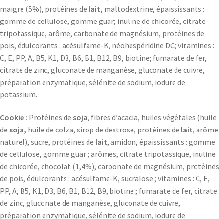
maigre (5%), protéines de
lait,
maltodextrine, épaississants :
gomme de cellulose, gomme guar; inuline de chicorée, citrate
tripotassique, arôme, carbonate de magnésium, protéines de
pois, édulcorants : acésulfame-K, néohespéridine DC; vitamines :
C, E, PP, A, B5, K1, D3, B6, B1, B12, B9, biotine; fumarate de fer,
citrate de zinc, gluconate de manganèse, gluconate de cuivre,
préparation enzymatique, sélénite de sodium, iodure de
potassium.
Cookie :
Protéines de
soja
, fibres d’acacia, huiles végétales (huile
de
soja,
huile de colza, sirop de dextrose, protéines de
lait
, arôme
naturel), sucre, protéines de
lait
, amidon, épaississants : gomme
de cellulose, gomme guar ; arômes, citrate tripotassique, inuline
de chicorée, chocolat (1,4%), carbonate de magnésium, protéines
de pois, édulcorants : acésulfame-K, sucralose ; vitamines : C, E,
PP, A, B5, K1, D3, B6, B1, B12, B9, biotine ; fumarate de fer, citrate
de zinc, gluconate de manganèse, gluconate de cuivre,
préparation enzymatique, sélénite de sodium, iodure de