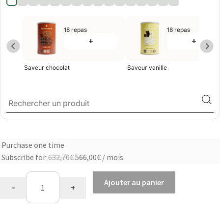
18 repas
18 repas
+
+
Saveur chocolat
Saveur vanille
Purchase one time
Choose
Le
Le
Subscribe for
632,70
€
566,00
€
/ mois
purchase
prix
prix
quantité
type
initial
actuel
Ajouter au panier
−
+
de
était :
est :
Programme
632,70€.
566,00€.
Minceur