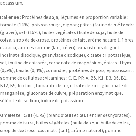
potassium.
Italienne :
Protéines de
soja
, légumes en proportion variable :
tomate (14%), poivron rouge, oignon; pâtes (farine de
blé
tendre
(gluten)
, sel) (16%), huiles végétales (huile de
soja,
huile de
colza, sirop de dextrose, protéines de
lait,
arôme naturel), fibres
d’acacia, arômes (arôme
(lait, céleri)
, exhausteurs de goût :
inosinate disodique, guanylate disodique), citrate tripotassique,
sel, inuline de chicorée, carbonate de magnésium, épices : thym
(0,5%), basilic (0,4%), coriandre ; protéines de pois, épaississant :
gomme de cellulose ; vitamines : C, E, PP, A, B5, K1, D3, B6, B1,
B12, B9, biotine ; fumarate de fer, citrate de zinc, gluconate de
manganèse, gluconate de cuivre, préparation enzymatique,
sélénite de sodium, iodure de potassium.
Omelette : Œuf
(45%) (blanc d’
œuf
et
œuf
entier déshydratés),
pomme de terre, huiles végétales (huile de
soja
, huile de colza,
sirop de dextrose, caséinate (
lait
), arôme naturel), gomme