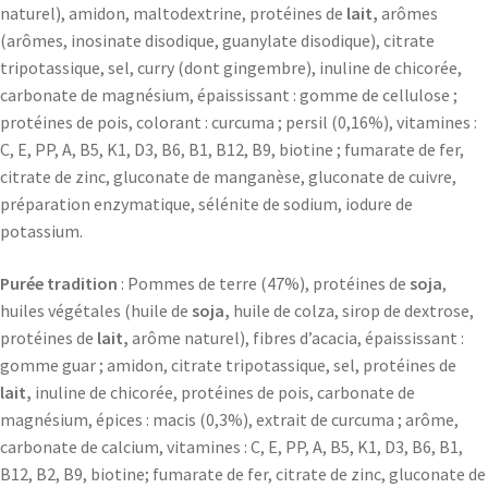
naturel), amidon, maltodextrine, protéines de
lait,
arômes
(arômes, inosinate disodique, guanylate disodique), citrate
tripotassique, sel, curry (dont gingembre), inuline de chicorée,
carbonate de magnésium, épaississant : gomme de cellulose ;
protéines de pois, colorant : curcuma ; persil (0,16%), vitamines :
C, E, PP, A, B5, K1, D3, B6, B1, B12, B9, biotine ; fumarate de fer,
citrate de zinc, gluconate de manganèse, gluconate de cuivre,
préparation enzymatique, sélénite de sodium, iodure de
potassium.
Purée tradition
: Pommes de terre (47%), protéines de
soja
,
huiles végétales (huile de
soja,
huile de colza, sirop de dextrose,
protéines de
lait,
arôme naturel), fibres d’acacia, épaississant :
gomme guar ; amidon, citrate tripotassique, sel, protéines de
lait,
inuline de chicorée, protéines de pois, carbonate de
magnésium, épices : macis (0,3%), extrait de curcuma ; arôme,
carbonate de calcium, vitamines : C, E, PP, A, B5, K1, D3, B6, B1,
B12, B2, B9, biotine; fumarate de fer, citrate de zinc, gluconate de