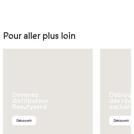
Pour aller plus loin
Devenez
Débloq
distributeur
des réc
Beautysané
exclusiv
Découvrir
Découvrir