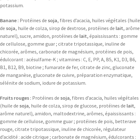
potassium.
Banane :
Protéines de
soja,
fibres d’acacia, huiles végétales (huile
de
soja,
huile de colza, sirop de dextrose, protéines de
lait,
arôme
naturel), sucre, amidon, protéines de
lait,
épaississants : gomme
de cellulose, gomme guar ; citrate tripotassique, inuline de
chicorée, arômes, carbonate de magnésium, protéines de pois,
édulcorant : acésulfame-K ; vitamines : C, E, PP, A, B5, K1, D3, B6,
B1, B12, B9, biotine ; fumarate de fer, citrate de zinc, gluconate
de manganèse, gluconate de cuivre, préparation enzymatique,
sélénite de sodium, iodure de potassium.
Fruits rouges :
Protéines de
soja
, fibres d’acacia, huiles végétales
(huile de
soja
, huile de colza, sirop de glucose, protéines de
lait
,
arôme naturel), amidon, maltodextrine, arômes, épaississants :
gomme de cellulose, gomme guar ; protéines de pois, betterave
rouge, citrate tripotassique, inuline de chicorée, régulateur
d’acidité : acide citrique ; carbonate de magnésium, édulcorants :