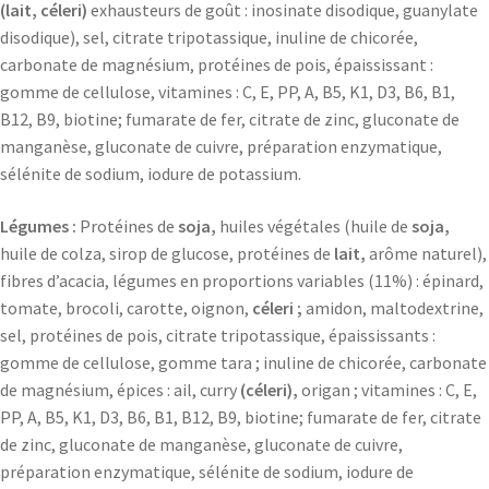
(lait, céleri)
exhausteurs de goût : inosinate disodique, guanylate
disodique), sel, citrate tripotassique, inuline de chicorée,
carbonate de magnésium, protéines de pois, épaississant :
gomme de cellulose, vitamines : C, E, PP, A, B5, K1, D3, B6, B1,
B12, B9, biotine; fumarate de fer, citrate de zinc, gluconate de
manganèse, gluconate de cuivre, préparation enzymatique,
sélénite de sodium, iodure de potassium.
Légumes :
Protéines de
soja,
huiles végétales (huile de
soja,
huile de colza, sirop de glucose, protéines de
lait,
arôme naturel),
fibres d’acacia, légumes en proportions variables (11%) : épinard,
tomate, brocoli, carotte, oignon,
céleri ;
amidon, maltodextrine,
sel, protéines de pois, citrate tripotassique, épaississants :
gomme de cellulose, gomme tara ; inuline de chicorée, carbonate
de magnésium, épices : ail, curry
(céleri),
origan ; vitamines : C, E,
PP, A, B5, K1, D3, B6, B1, B12, B9, biotine; fumarate de fer, citrate
de zinc, gluconate de manganèse, gluconate de cuivre,
préparation enzymatique, sélénite de sodium, iodure de