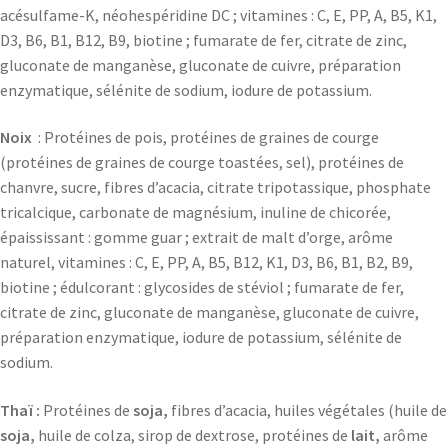
acésulfame-K, néohespéridine DC ; vitamines : C, E, PP, A, B5, K1,
D3, B6, B1, B12, B9, biotine ; fumarate de fer, citrate de zinc,
gluconate de manganèse, gluconate de cuivre, préparation
enzymatique, sélénite de sodium, iodure de potassium.
Noix
: Protéines de pois, protéines de graines de courge
(protéines de graines de courge toastées, sel), protéines de
chanvre, sucre, fibres d’acacia, citrate tripotassique, phosphate
tricalcique, carbonate de magnésium, inuline de chicorée,
épaississant : gomme guar ; extrait de malt d’orge, arôme
naturel, vitamines : C, E, PP, A, B5, B12, K1, D3, B6, B1, B2, B9,
biotine ; édulcorant : glycosides de stéviol ; fumarate de fer,
citrate de zinc, gluconate de manganèse, gluconate de cuivre,
préparation enzymatique, iodure de potassium, sélénite de
sodium.
Thaï :
Protéines de
soja,
fibres d’acacia, huiles végétales (huile de
soja,
huile de colza, sirop de dextrose, protéines de
lait,
arôme