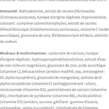
Immunité :
Maltodextrine, extrait de racines d’échinacées
(Echinacea purpurea), tunique d’origine végétale (hypromellose,
colorant : complexe cuivrechlorophylle), extrait de racines
d’éleuthérocoque (Eleutherococcus senticosus), vitamine C (acide
ascorbique), gluconate de zinc, Bifidobacterium bifidum, sélénite
de sodium.
Minéraux & multivitamines :
carbonate de calcium, tunique
d’origine végétale : hydroxypropylméthylcellulose, extrait d’eau
de mer riche en magnésium, gluconate de zinc, acide ascorbique
(vitamine C), bétacarotène (amidon modifié, eau, antioxygène :
DL alpha tocophérol), gluconate de manganèse, acétate de d-
alpha tocophérols (vitamine E) (antiagglomérant : silice),
nicotinamide (Vitamine B3), pantothénate de calcium (vitamine
B5), chlorhydrate de pyridoxine (vitamine B6), cholécalciférol
(vitamine D3) (amidon, sucrose, gélifiant : gomme d’acacia,
antioxygène : alpha-tocophérol), chlorhydrate de thiamine