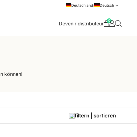
Deutschland
/
Deutsch
0
Devenir distributeur
en können!
filtern | sortieren