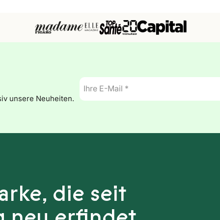
E-
Mail
siv unsere Neuheiten.
*
rke, die seit
 neu erfindet