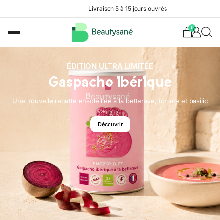
Livraison 5 à 15 jours ouvrés
0
ÉDITION ULTRA LIMITÉE
Gaspacho ibérique
Une nouvelle recette ensoleillée à la betterave, tomate et basilic
Découvrir