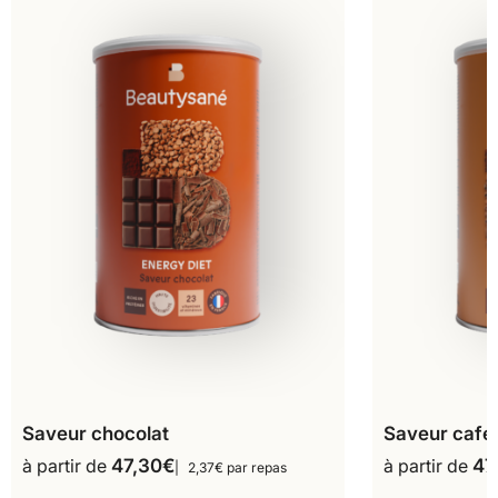
Saveur chocolat
Saveur café
à partir de
47,30
€
à partir de
47
2,37€ par repas