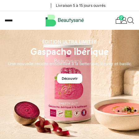
Livraison 5 à 15 jours ouvrés
0
ÉDITION ULTRA LIMITÉE
Gaspacho ibérique
Une nouvelle recette ensoleillée à la betterave, tomate et basilic
Découvrir