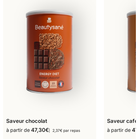
Saveur chocolat
Saveur café
à partir de
47,30
€
à partir de
47
2,37€ par repas