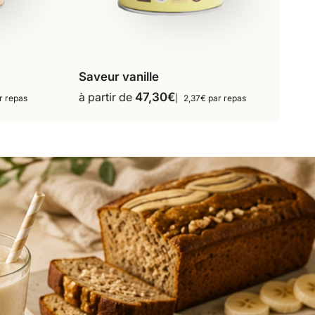
Saveur vanille
s
16 repas
18 repas
à partir de
47,30
€
r repas
2,37€ par repas
Ce
36 repas
produit
a
plusieurs
variations.
Les
options
peuvent
être
choisies
sur
la
page
du