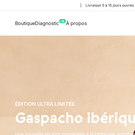
Livraison 5 à 15 jours ouvrés
IA
Boutique
Diagnostic
À propos
ÉDITION ULTRA LIMITÉE
Gaspacho ibériq
Une nouvelle recette ensoleillée à la betterave, tomate 