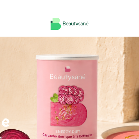
ue
et