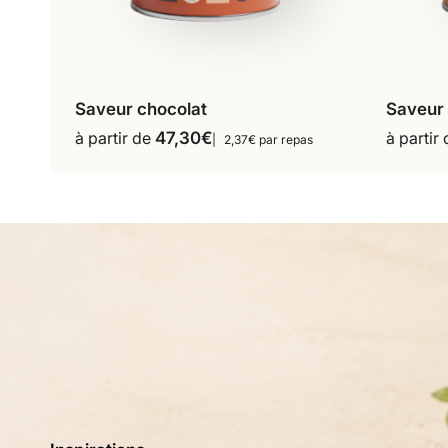
Saveur chocolat
Saveur
16 repas
18 repas
à partir de
47,30
€
à partir
2,37€ par repas
Ce
36 repas
produit
a
plusieurs
variations.
Les
options
peuvent
être
choisies
sur
la
page
du