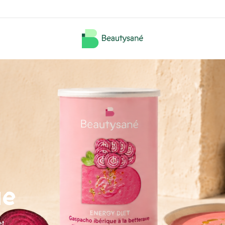
ue
et