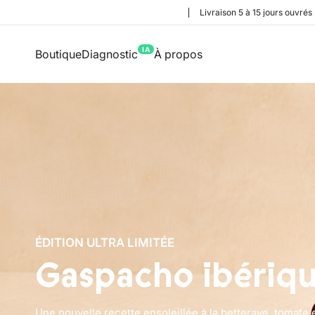
Livraison 5 à 15 jours ouvrés
IA
Boutique
Diagnostic
À propos
ÉDITION ULTRA LIMITÉE
Gaspacho ibériq
Une nouvelle recette ensoleillée à la betterave, tomate 