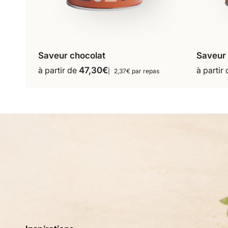
Saveur chocolat
Saveur
16 repas
18 repas
à partir de
47,30
€
à partir
2,37€ par repas
Ce
36 repas
produit
a
plusieurs
variations.
Les
options
peuvent
être
choisies
sur
la
page
du