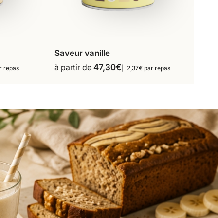
Saveur vanille
s
16 repas
18 repas
à partir de
47,30
€
r repas
2,37€ par repas
Ce
36 repas
produit
a
plusieurs
variations.
Les
options
peuvent
être
choisies
sur
la
page
du