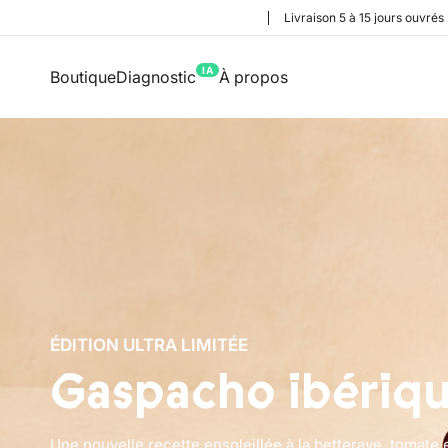
Livraison 5 à 15 jours ouvrés
IA
Boutique
Diagnostic
À propos
ÉDITION ULTRA LIMITÉE
Gaspacho ibériq
Une nouvelle recette ensoleillée à la betterave, tomate 