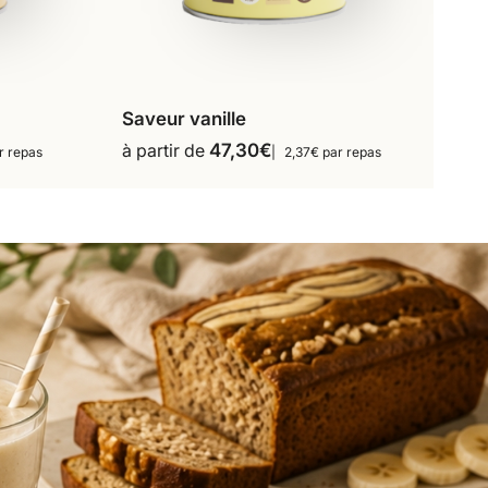
Saveur vanille
s
16 repas
18 repas
à partir de
47,30
€
r repas
2,37€ par repas
Ce
36 repas
produit
a
plusieurs
variations.
Les
options
peuvent
être
choisies
sur
la
page
du