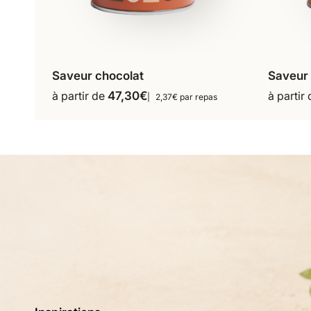
Saveur chocolat
Saveur
16 repas
18 repas
à partir de
47,30
€
à partir
2,37€ par repas
Ce
36 repas
produit
a
plusieurs
variations.
Les
options
peuvent
être
choisies
sur
la
page
du