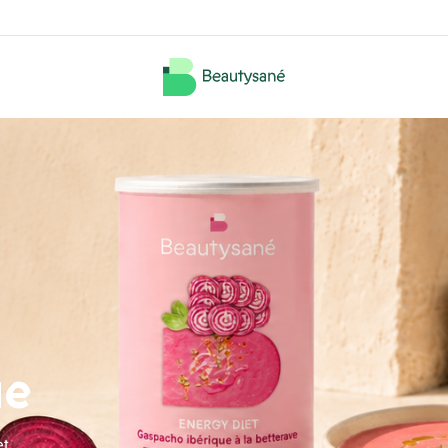
ue
et