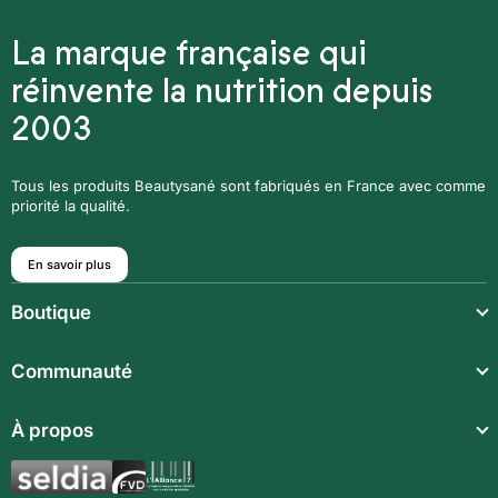
La marque française qui
réinvente la nutrition depuis
2003
Tous les produits Beautysané sont fabriqués en France avec comme
priorité la qualité.
En savoir plus
Boutique
Repas légers
Communauté
Repas complets
À propos
Compléments alimentaires
Boissons techniques