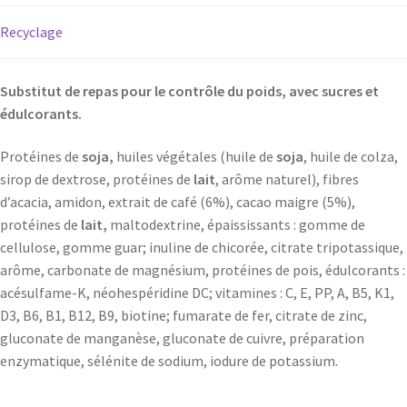
Recyclage
Substitut de repas pour le contrôle du poids, avec sucres et
édulcorants.
Protéines de
soja,
huiles végétales (huile de
soja
, huile de colza,
sirop de dextrose, protéines de
lait
, arôme naturel), fibres
d’acacia, amidon, extrait de café (6%), cacao maigre (5%),
protéines de
lait,
maltodextrine, épaississants : gomme de
cellulose, gomme guar; inuline de chicorée, citrate tripotassique,
arôme, carbonate de magnésium, protéines de pois, édulcorants :
acésulfame-K, néohespéridine DC; vitamines : C, E, PP, A, B5, K1,
D3, B6, B1, B12, B9, biotine; fumarate de fer, citrate de zinc,
gluconate de manganèse, gluconate de cuivre, préparation
enzymatique, sélénite de sodium, iodure de potassium.