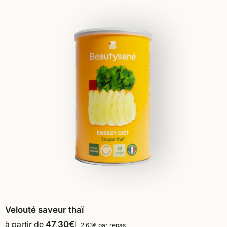
Velouté saveur thaï
à partir de
47,30
€
2,63€ par repas