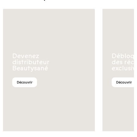
Devenez
Débloq
distributeur
des réc
Beautysané
exclusiv
Découvrir
Découvrir