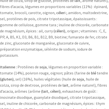
huile de colza, sirop de glucose, protéines de
lait,
arôme naturel),
fibres d’acacia, légumes en proportions variables (11%) : épinard,
tomate, brocoli, carotte, oignon,
céleri ;
amidon, maltodextrine,
sel, protéines de pois, citrate tripotassique, épaississants :
gomme de cellulose, gomme tara ; inuline de chicorée, carbonate
de magnésium, épices : ail, curry
(céleri),
origan ; vitamines : C, E,
PP, A, B5, K1, D3, B6, B1, B12, B9, biotine; fumarate de fer, citrate
de zinc, gluconate de manganèse, gluconate de cuivre,
préparation enzymatique, sélénite de sodium, iodure de
potassium.
Italienne :
Protéines de
soja
, légumes en proportion variable :
tomate (14%), poivron rouge, oignon; pâtes (farine de
blé
tendre
(gluten)
, sel) (16%), huiles végétales (huile de
soja,
huile de
colza, sirop de dextrose, protéines de
lait,
arôme naturel), fibres
d’acacia, arômes (arôme
(lait, céleri)
, exhausteurs de goût :
inosinate disodique, guanylate disodique), citrate tripotassique,
sel, inuline de chicorée, carbonate de magnésium, épices : thym