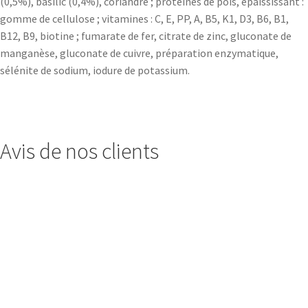
(0,5%), basilic (0,4%), coriandre ; protéines de pois, épaississant :
gomme de cellulose ; vitamines : C, E, PP, A, B5, K1, D3, B6, B1,
B12, B9, biotine ; fumarate de fer, citrate de zinc, gluconate de
manganèse, gluconate de cuivre, préparation enzymatique,
sélénite de sodium, iodure de potassium.
Avis de nos clients