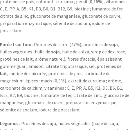
protéines de pois, colorant : curcuma ; persil (0,16%), vitamines :
C, E, PP, A, B5, K1, D3, B6, B1, B12, B9, biotine ; fumarate de fer,
citrate de zinc, gluconate de manganèse, gluconate de cuivre,
préparation enzymatique, sélénite de sodium, iodure de
potassium.
Purée tradition
: Pommes de terre (47%), protéines de
soja
,
huiles végétales (huile de
soja,
huile de colza, sirop de dextrose,
protéines de
lait,
arôme naturel), fibres d’acacia, épaississant :
gomme guar ; amidon, citrate tripotassique, sel, protéines de
lait,
inuline de chicorée, protéines de pois, carbonate de
magnésium, épices : macis (0,3%), extrait de curcuma ; arôme,
carbonate de calcium, vitamines : C, E, PP, A, B5, K1, D3, B6, B1,
B12, B2, B9, biotine; fumarate de fer, citrate de zinc, gluconate de
manganèse, gluconate de cuivre, préparation enzymatique,
sélénite de sodium, iodure de potassium.
Légumes :
Protéines de
soja,
huiles végétales (huile de
soja,