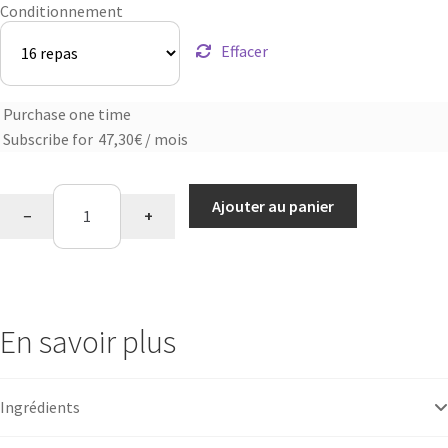
Conditionnement
Effacer
Purchase one time
Choose
Subscribe for
47,30
€
/ mois
purchase
type
quantité
Ajouter au panier
−
+
de
Assortiment
salé
En savoir plus
Ingrédients