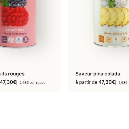
uits rouges
Saveur pina colada
repas
18 repas
18 repas
Ce
Ce
47,30
€
à partir de
47,30
€
2,63€ par repas
2,63€ 
produit
produit
a
a
plusieurs
plusieur
variations.
variation
Les
Les
options
options
peuvent
peuvent