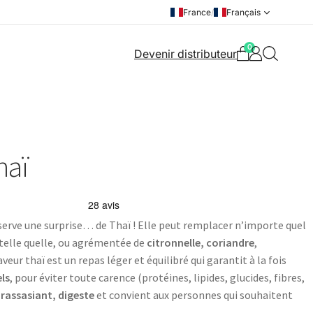
France
/
Français
0
Devenir distributeur
haï
serve une surprise… de Thaï ! Elle peut remplacer n’importe quel
 telle quelle, ou agrémentée de
citronnelle, coriandre
,
eur thaï est un repas léger et équilibré qui garantit à la fois
els
, pour éviter toute carence (protéines, lipides, glucides, fibres,
t
rassasiant, digeste
et convient aux personnes qui souhaitent