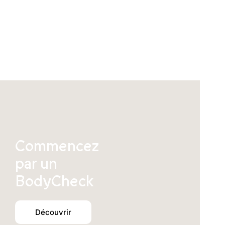
être
choisies
sur
la
page
du
produit
Commencez
par un
BodyCheck
Découvrir