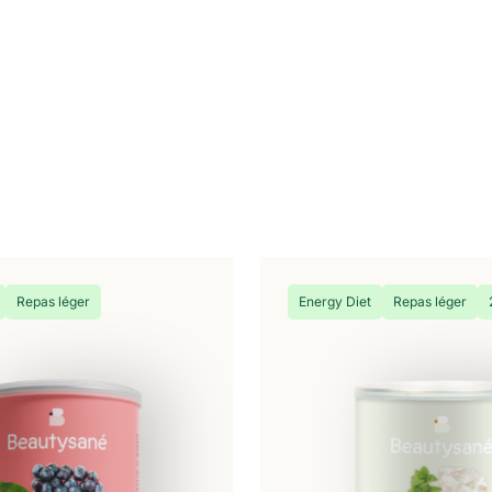
Repas léger
Energy Diet
Repas léger