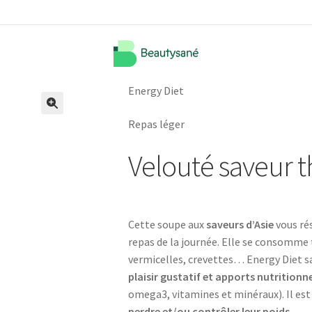
Energy Diet
🔍
Repas léger
Velouté saveur t
Cette soupe aux
saveurs d’Asie
vous ré
repas de la journée. Elle se consomme
vermicelles, crevettes… Energy Diet sav
plaisir gustatif et apports nutritionn
omega3, vitamines et minéraux). Il es
perdre et/ou contrôler leur poids
.