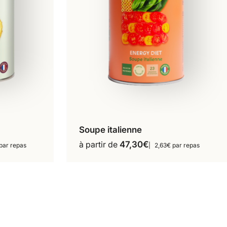
Soupe italienne
16 repas
18 repas
Ce
à partir de
47,30
€
par repas
2,63€ par repas
produit
a
s
plusieurs
s.
variations.
Les
options
peuvent