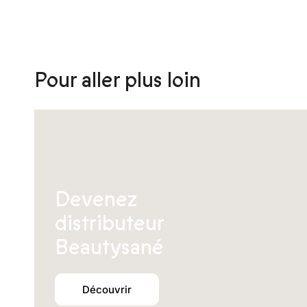
être
choisies
sur
la
page
Pour aller plus loin
du
produit
Devenez
distributeur
Beautysané
Découvrir