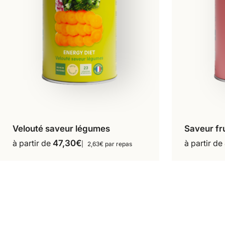
Velouté saveur légumes
Saveur fr
16 repas
18 repas
1 
Ce
à partir de
47,30
€
à partir de
2,63€ par repas
produit
a
plusieurs
variations.
Les
options
peuvent