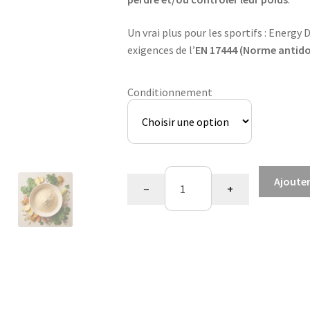
Un vrai plus pour les sportifs : Energ
exigences de l’
EN 17444 (Norme antid
Conditionnement
quantité
Ajouter
−
+
de
Velouté
saveur
thaï