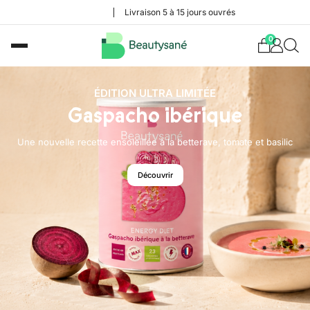
Livraison 5 à 15 jours ouvrés
0
ÉDITION ULTRA LIMITÉE
Gaspacho ibérique
Une nouvelle recette ensoleillée à la betterave, tomate et basilic
Découvrir