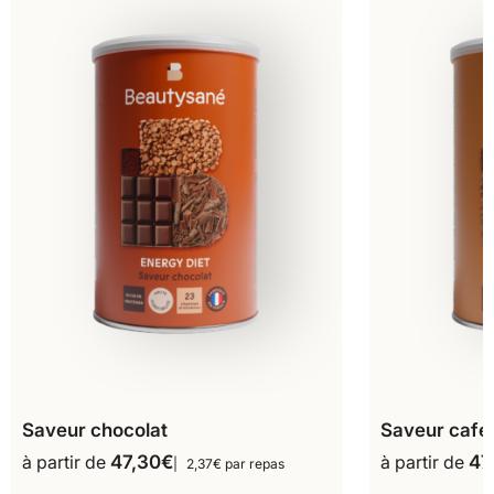
Saveur chocolat
Saveur café
à partir de
47,30
€
à partir de
47
2,37€ par repas