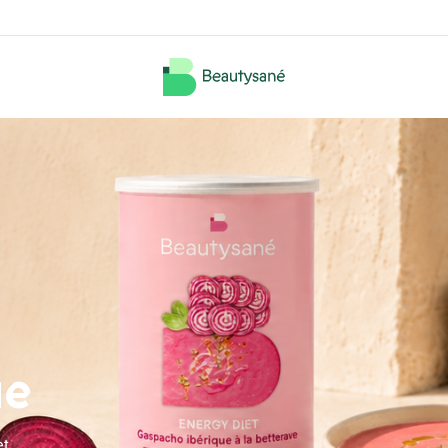
ue
et