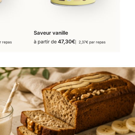
Saveur vanille
s
16 repas
18 repas
à partir de
47,30
€
r repas
2,37€ par repas
Ce
36 repas
produit
a
plusieurs
variations.
Les
options
peuvent
être
choisies
sur
la
page
du