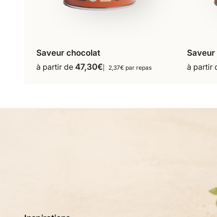
Saveur chocolat
Saveur
16 repas
18 repas
à partir de
47,30
€
à partir
2,37€ par repas
Ce
36 repas
produit
a
plusieurs
variations.
Les
options
peuvent
être
choisies
sur
la
page
du