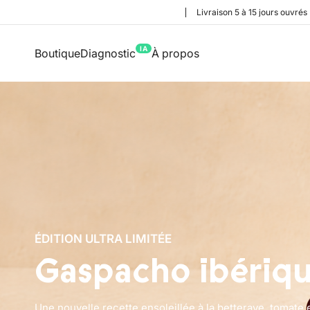
Livraison 5 à 15 jours ouvrés
IA
Boutique
Diagnostic
À propos
ÉDITION ULTRA LIMITÉE
Gaspacho ibériq
Une nouvelle recette ensoleillée à la betterave, tomate 