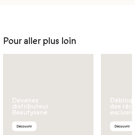
Pour aller plus loin
Devenez
Débloq
distributeur
des réc
Beautysané
exclusiv
Découvrir
Découvrir