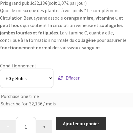
Prix grand public
32,13
€
(soit
1,07€
par jour)
Quoi de mieux que des plantes à vos pieds ? Le complément
Circulation Beautysané associe
orange amère, vitamine C et
petit houx
qui soutient la circulation veineuse et
soulage les
jambes lourdes et fatiguées
. La vitamine C, quant à elle,
contribue à la formation normale du
collagène
pour assurer le
fonctionnement normal des vaisseaux sanguins.
Conditionnement
Effacer
Purchase one time
Choose
Subscribe for
32,13
€
/ mois
purchase
type
quantité
Ajouter au panier
−
+
de