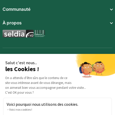
Repas légers
Communauté
Repas complets
À propos
Compléments alimentaires
Boissons techniques
Synergies aromatiques
Repas enfants
Accessoires
Salut c'est nous...
les Cookies !
On a attendu d'être sûrs que le contenu de ce
site vous intéresse avant de vous déranger, mais
on aimerait bien vous accompagner pendant votre visite...
C'est OK pour vous ?
Voici pourquoi nous utilisons des cookies.
Des questions sur votre commande ? : Notre équipe est là
Voici nos cookies !
pour vous aider :
serviceclients@beautysane.com