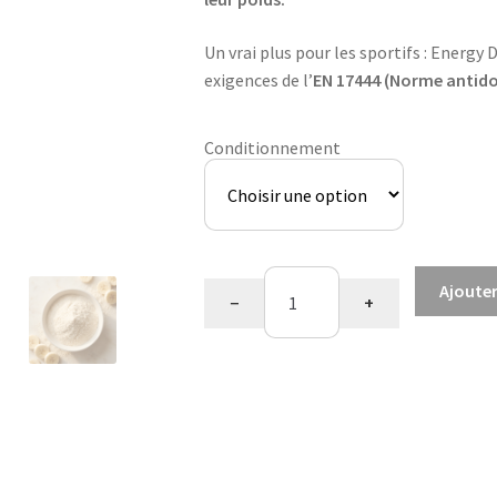
Un vrai plus pour les sportifs : Energ
exigences de l’
EN 17444 (Norme antid
Conditionnement
quantité
Ajouter
−
+
de
Saveur
banane