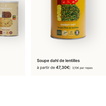
Soupe dahl de lentilles
15 repas
ack
Ce
à partir de
47,30
€
3,15€ par repas
produit
a
plusieurs
variations.
Les
options
peuvent