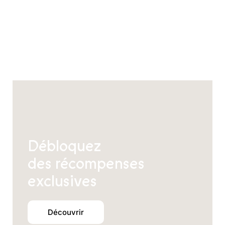
peuvent
être
choisies
sur
la
page
du
produit
Débloquez
des récompenses
exclusives
Découvrir