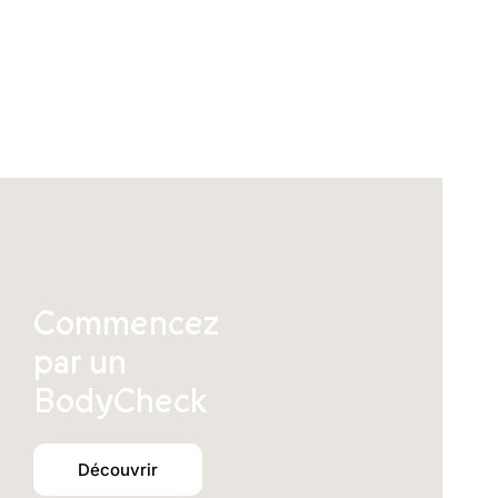
être
choisies
sur
la
page
du
produit
Commencez
par un
BodyCheck
Découvrir