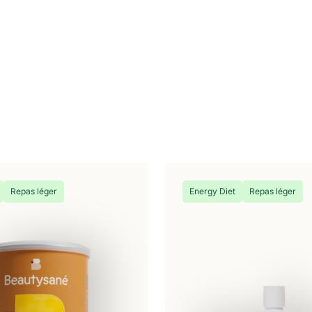
Repas léger
Energy Diet
Repas léger