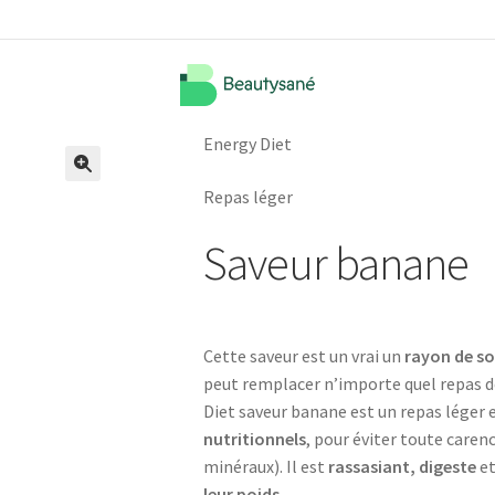
Energy Diet
🔍
Repas léger
Saveur banane
Cette saveur est un vrai un
rayon de so
peut remplacer n’importe quel repas de
Diet saveur banane est un repas léger et
nutritionnels
, pour éviter toute caren
minéraux). Il est
rassasiant, digeste
et
leur poids.