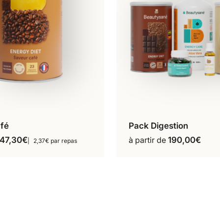
afé
Pack Digestion
repas
18 repas
Configurer mon p
47,30
€
à partir de
190,00
€
2,37€ par repas
Ce
36 repas
produit
a
plusieurs
variations.
Les
options