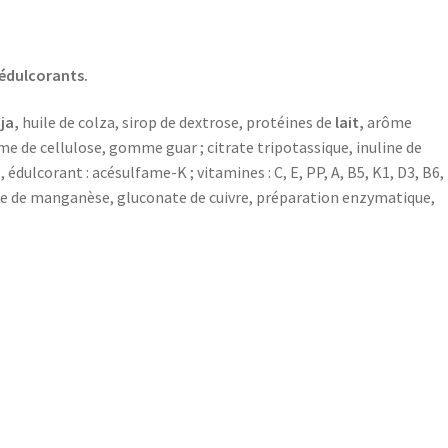
 édulcorants.
ja,
huile de colza, sirop de dextrose, protéines de
lait,
arôme
me de cellulose, gomme guar ; citrate tripotassique, inuline de
dulcorant : acésulfame-K ; vitamines : C, E, PP, A, B5, K1, D3, B6,
onate de manganèse, gluconate de cuivre, préparation enzymatique,