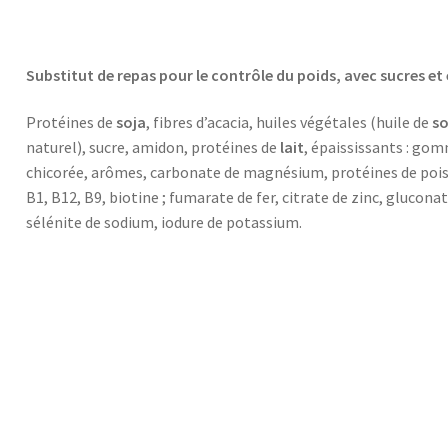
Substitut de repas pour le contrôle du poids, avec sucres et
Protéines de
soja
, fibres d’acacia, huiles végétales (huile de
so
naturel), sucre, amidon, protéines de
lait
, épaississants : gom
chicorée, arômes, carbonate de magnésium, protéines de pois, é
B1, B12, B9, biotine ; fumarate de fer, citrate de zinc, gluc
sélénite de sodium, iodure de potassium.