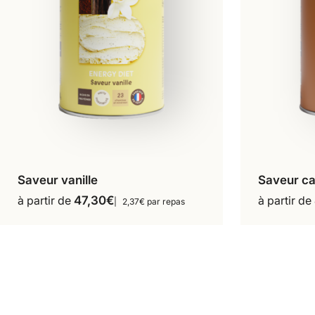
Saveur vanille
Saveur c
16 repas
18 repas
16 
à partir de
47,30
€
à partir de
2,37€ par repas
Ce
36 repas
produit
a
plusieurs
variations.
Les
options