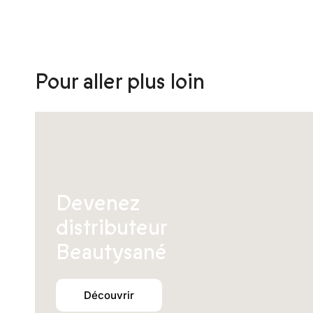
peuvent
être
choisies
sur
la
Pour aller plus loin
page
du
produit
Devenez
distributeur
Beautysané
Découvrir