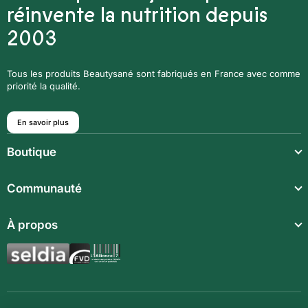
réinvente la nutrition depuis
2003
Tous les produits Beautysané sont fabriqués en France avec comme
priorité la qualité.
En savoir plus
Boutique
Repas légers
Communauté
Repas complets
À propos
Compléments alimentaires
Boissons techniques
Synergies aromatiques
Repas enfants