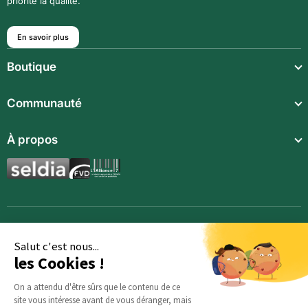
priorité la qualité.
En savoir plus
Boutique
Repas légers
Communauté
Repas complets
Communauté
À propos
Compléments alimentaires
Recettes
Boissons techniques
Qui sommes-nous ?
Magazine
Repas enfants
Mentions légales
BodyCheck IA
Synergies aromatiques
Conditions Générales de Vente
Accessoires
Politique de confidentialité
Salut c'est nous...
les Cookies !
Opportunités
Inscription
On a attendu d'être sûrs que le contenu de ce
site vous intéresse avant de vous déranger, mais