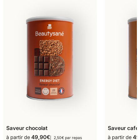
Saveur chocolat
Saveur café
à partir de
49,90
€
à partir de
49
2,50€ par repas