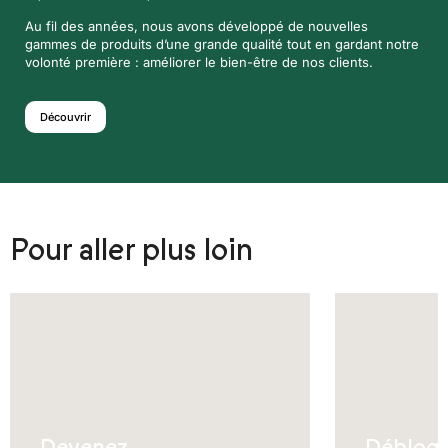
Au fil des années, nous avons développé de nouvelles
gammes de produits d’une grande qualité tout en gardant notre
volonté première : améliorer le bien-être de nos clients.
Découvrir
Pour aller plus loin
Devenez
Débloq