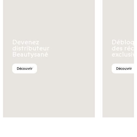
Devenez
Débloq
distributeur
des réc
Beautysané
exclusiv
Découvrir
Découvrir