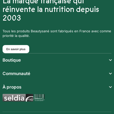
La marque française qui
réinvente la nutrition depuis
2003
Tous les produits Beautysané sont fabriqués en France avec comme
priorité la qualité.
En savoir plus
Boutique
Repas légers
Communauté
Repas complets
Communauté
À propos
Compléments alimentaires
Recettes
Boissons techniques
Qui sommes-nous ?
Magazine
Repas enfants
Mentions légales
BodyCheck IA