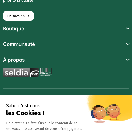
priorité la qualité.
En savoir plus
Boutique
Repas légers
Communauté
Repas complets
Communauté
À propos
Compléments alimentaires
Recettes
Boissons techniques
Qui sommes-nous ?
Magazine
Repas enfants
Mentions légales
BodyCheck IA
Synergies aromatiques
Conditions Générales de Vente
Accessoires
Politique de confidentialité
Salut c'est nous...
les Cookies !
Opportunités
Inscription
On a attendu d'être sûrs que le contenu de ce
site vous intéresse avant de vous déranger, mais