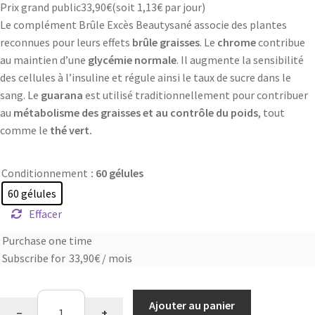
Prix grand public
33,90
€
(soit
1,13€
par jour)
Le complément Brûle Excès Beautysané associe des plantes
reconnues pour leurs effets
brûle graisses
. Le
chrome
contribue
au maintien d’une
glycémie normale
. Il augmente la sensibilité
des cellules à l’insuline et régule ainsi le taux de sucre dans le
sang. Le
guarana
est utilisé traditionnellement pour contribuer
au
métabolisme des graisses et au contrôle du poids
, tout
comme le
thé vert.
Conditionnement
: 60 gélules
60 gélules
Effacer
Purchase one time
Choose
Subscribe for
33,90
€
/ mois
purchase
type
quantité
Ajouter au panier
−
+