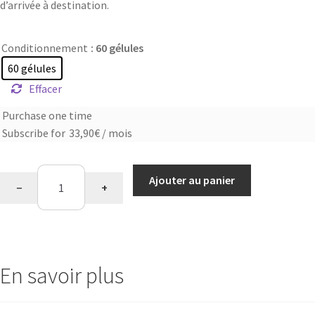
d’arrivée à destination.
Conditionnement
: 60 gélules
60 gélules
Effacer
Purchase one time
Choose
Subscribe for
33,90
€
/ mois
purchase
type
quantité
Ajouter au panier
−
+
de
Sommeil
mélatonine
En savoir plus