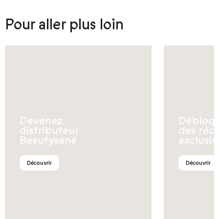
Pour aller plus loin
Devenez
Débloq
distributeur
des réc
Beautysané
exclusiv
Découvrir
Découvrir