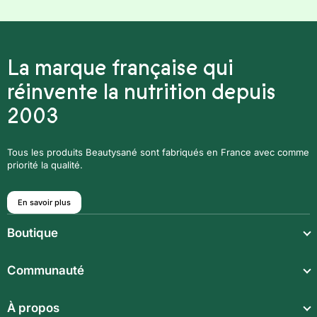
La marque française qui
réinvente la nutrition depuis
2003
Tous les produits Beautysané sont fabriqués en France avec comme
priorité la qualité.
En savoir plus
Boutique
Repas légers
Communauté
Repas complets
Communauté
À propos
Compléments alimentaires