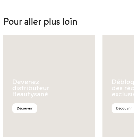
Pour aller plus loin
Devenez
Débloq
distributeur
des réc
Beautysané
exclusiv
Découvrir
Découvrir