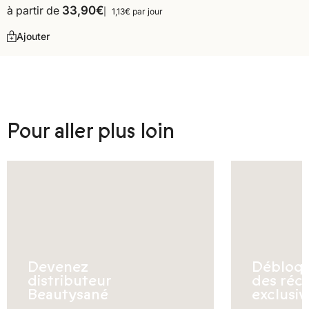
à partir de
33,90
€
1,13€ par jour
Ajouter
Pour aller plus loin
Devenez
Débloq
distributeur
des réc
Beautysané
exclusiv