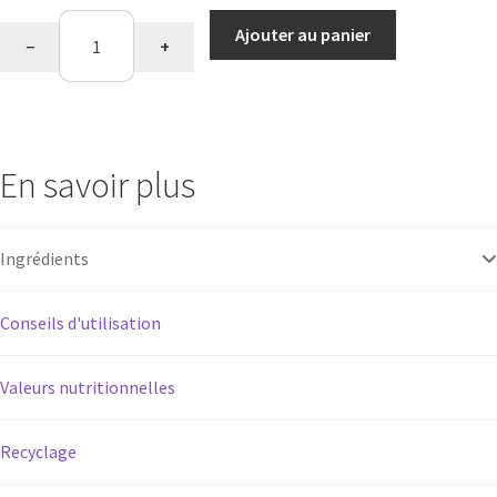
type
quantité
Ajouter au panier
−
+
de
Nectar
d'aloe
vera
En savoir plus
Ingrédients
Conseils d'utilisation
Valeurs nutritionnelles
Recyclage