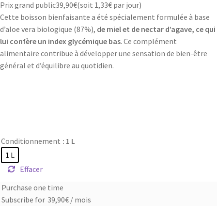
Prix grand public
39,90
€
(soit
1,33€
par jour)
Cette boisson bienfaisante a été spécialement formulée à base
d’aloe vera biologique (87%),
de miel et de nectar d’agave, ce qui
lui confère un index glycémique bas
. Ce complément
alimentaire contribue à développer une sensation de bien-être
général et d’équilibre au quotidien.
Conditionnement
: 1 L
1 L
Effacer
Purchase one time
Choose
Subscribe for
39,90
€
/ mois
purchase