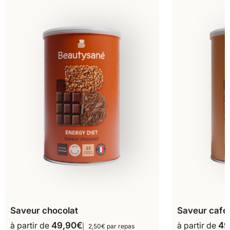
Saveur chocolat
Saveur café
à partir de
49,90
€
à partir de
49
2,50€ par repas