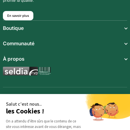
priorité la qualité.
En savoir plus
Boutique
Repas légers
Communauté
Repas complets
Communauté
À propos
Compléments alimentaires
Recettes
Boissons techniques
Qui sommes-nous ?
Magazine
Repas enfants
Mentions légales
BodyCheck IA
Synergies aromatiques
Conditions Générales de Vente
Accessoires
Politique de confidentialité
Salut c'est nous...
les Cookies !
Opportunités
Inscription
On a attendu d'être sûrs que le contenu de ce
site vous intéresse avant de vous déranger, mais