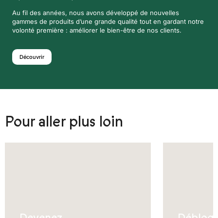
Au fil des années, nous avons développé de nouvelles
gammes de produits d’une grande qualité tout en gardant notre
volonté première : améliorer le bien-être de nos clients.
Découvrir
Pour aller plus loin
Devenez
Débloq