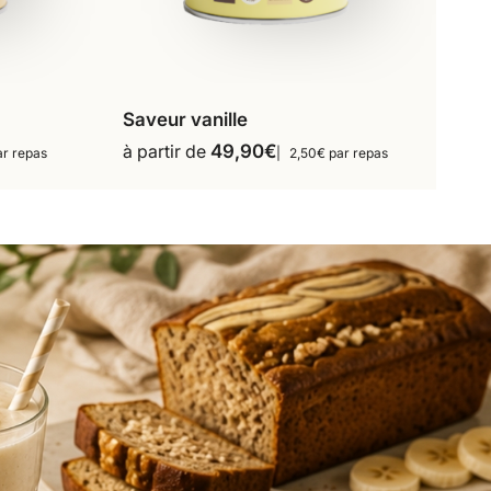
Saveur vanille
s
16 repas
18 repas
à partir de
49,90
€
ar repas
2,50€ par repas
Ce
36 repas
produit
a
plusieurs
variations.
Les
options
peuvent
être
choisies
sur
la
page
du