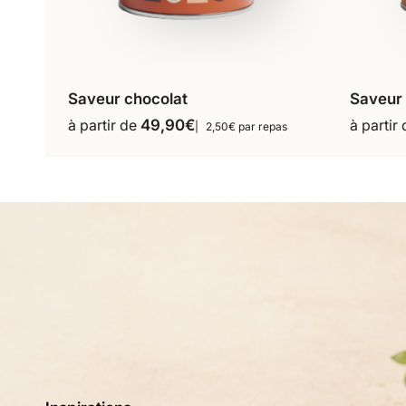
Saveur chocolat
Saveur
16 repas
18 repas
à partir de
49,90
€
à partir
2,50€ par repas
Ce
36 repas
produit
a
plusieurs
variations.
Les
options
peuvent
être
choisies
sur
la
page
du