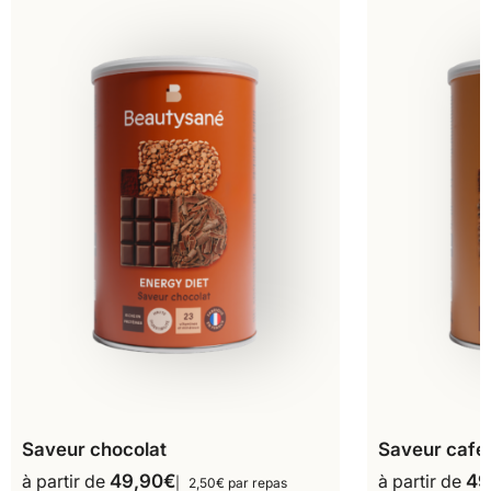
Saveur chocolat
Saveur café
à partir de
49,90
€
à partir de
49
2,50€ par repas