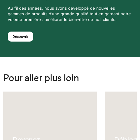
Au fil des années, nous avons développé de nouvelles
gammes de produits d’une grande qualité tout en gardant notre
volonté première : améliorer le bien-être de nos clients.
Découvrir
Pour aller plus loin
Devenez
Débloq