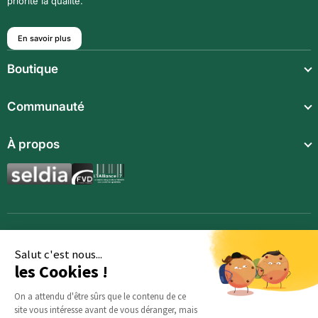
priorité la qualité.
En savoir plus
Boutique
Repas légers
Communauté
Repas complets
Communauté
À propos
Compléments alimentaires
Recettes
Boissons techniques
Qui sommes-nous ?
Magazine
Repas enfants
Mentions légales
BodyCheck IA
Synergies aromatiques
Conditions Générales de Vente
Accessoires
Politique de confidentialité
Salut c'est nous...
les Cookies !
Opportunités
Inscription
On a attendu d'être sûrs que le contenu de ce
site vous intéresse avant de vous déranger, mais