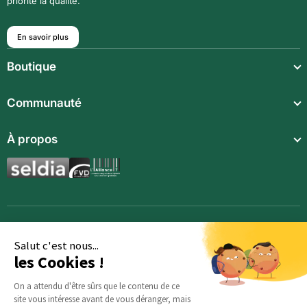
priorité la qualité.
En savoir plus
Boutique
Repas légers
Communauté
Repas complets
Communauté
À propos
Compléments alimentaires
Recettes
Boissons techniques
Qui sommes-nous ?
Magazine
Repas enfants
Mentions légales
BodyCheck IA
Synergies aromatiques
Conditions Générales de Vente
Accessoires
Politique de confidentialité
Salut c'est nous...
les Cookies !
Opportunités
Inscription
On a attendu d'être sûrs que le contenu de ce
site vous intéresse avant de vous déranger, mais