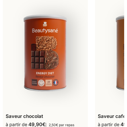
Saveur chocolat
Saveur café
à partir de
49,90
€
à partir de
49
2,50€ par repas