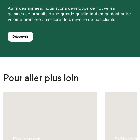
Au fil des années, nous avons développé de nouvelles
gammes de produits d’une grande qualité tout en gardant notre
volonté première : améliorer le bien-être de nos clients.
Découvrir
Pour aller plus loin
Devenez
Débloq