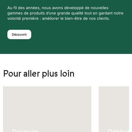
Au fil des années, nous avons développé de nouvelles
gammes de produits d’une grande qualité tout en gardant notre
volonté première : améliorer le bien-être de nos clients.
Découvrir
Pour aller plus loin
Devenez
Débloq