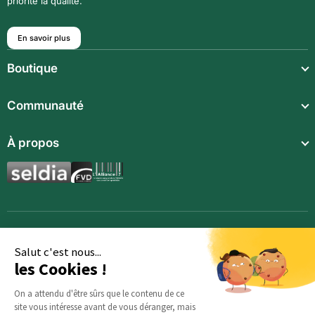
priorité la qualité.
En savoir plus
Boutique
Repas légers
Communauté
Repas complets
Communauté
À propos
Compléments alimentaires
Recettes
Boissons techniques
Qui sommes-nous ?
Magazine
Repas enfants
Mentions légales
BodyCheck IA
Synergies aromatiques
Conditions Générales de Vente
Accessoires
Politique de confidentialité
Salut c'est nous...
les Cookies !
Opportunités
Inscription
On a attendu d'être sûrs que le contenu de ce
site vous intéresse avant de vous déranger, mais