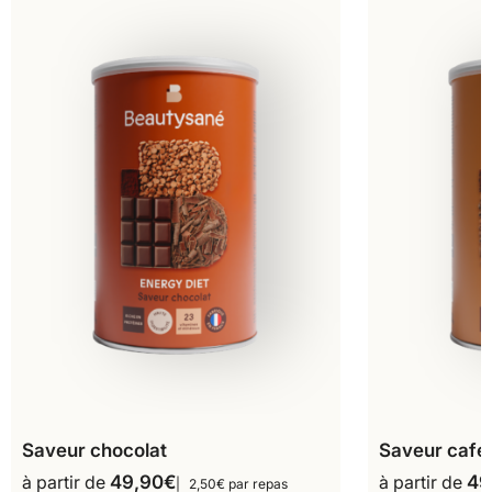
Saveur chocolat
Saveur café
à partir de
49,90
€
à partir de
49
2,50€ par repas