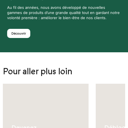
Au fil des années, nous avons développé de nouvelles
gammes de produits d’une grande qualité tout en gardant notre
volonté première : améliorer le bien-être de nos clients.
Découvrir
Pour aller plus loin
Devenez
Débloq