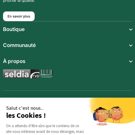
priorité la qualité.
En savoir plus
Boutique
Repas légers
Communauté
Repas complets
Communauté
À propos
Compléments alimentaires
Recettes
Boissons techniques
Qui sommes-nous ?
Magazine
Repas enfants
Mentions légales
BodyCheck IA
Synergies aromatiques
Conditions Générales de Vente
Accessoires
Politique de confidentialité
Salut c'est nous...
les Cookies !
Opportunités
Inscription
On a attendu d'être sûrs que le contenu de ce
site vous intéresse avant de vous déranger, mais