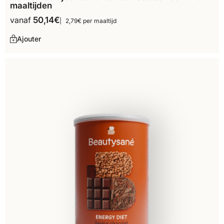
maaltijden
vanaf
50,14
€
2,79€ per maaltijd
Ajouter