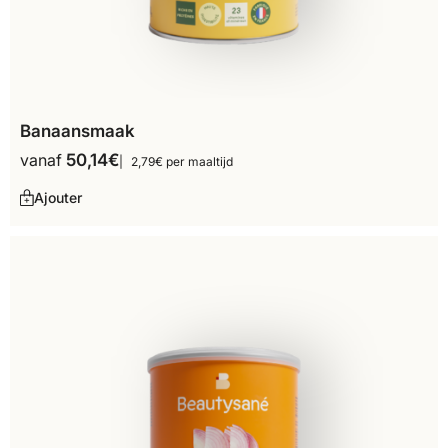
Banaansmaak
vanaf
50,14
€
2,79€ per maaltijd
Ajouter