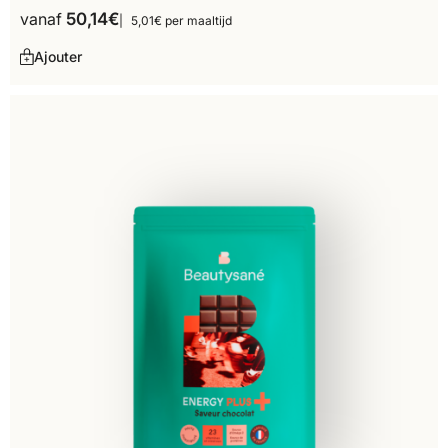
vanaf
50,14
€
5,01€ per maaltijd
Ajouter