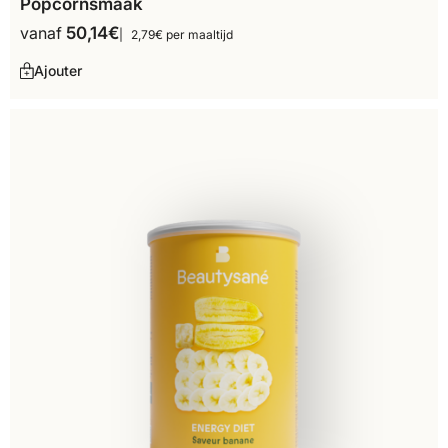
Popcornsmaak
vanaf
50,14
€
2,79€ per maaltijd
Ajouter