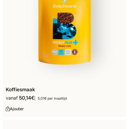
Koffiesmaak
vanaf
50,14
€
5,01€ per maaltijd
Ajouter