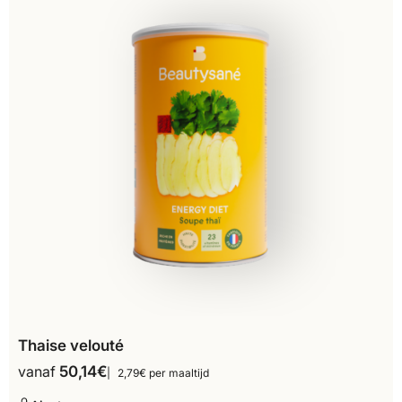
Thaise velouté
vanaf
50,14
€
2,79€ per maaltijd