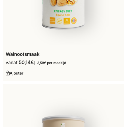
Walnootsmaak
vanaf
50,14
€
3,58€ per maaltijd
Ajouter