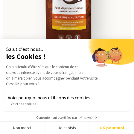
Salut c'est nous...
les Cookies !
On a attendu d'être sûrs que le contenu de ce
Energy Junior – Cacaodrank
site vous intéresse avant de vous déranger, mais
on aimerait bien vous accompagner pendant votre visite...
vanaf
25,02
€
C'est OK pour vous ?
Ajouter
Voici pourquoi nous utilisons des cookies.
Voici nos cookies !
Consentements certifiés par
Non merci
Je choisis
OK pour moi