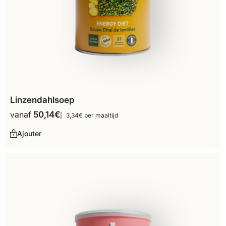
Linzendahlsoep
vanaf
50,14
€
3,34€ per maaltijd
Ajouter