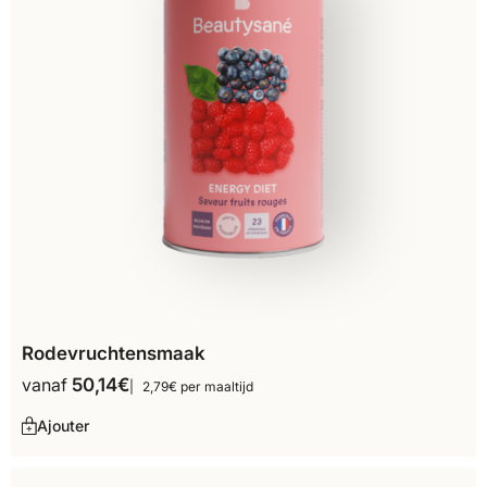
Rodevruchtensmaak
vanaf
50,14
€
2,79€ per maaltijd
Ajouter