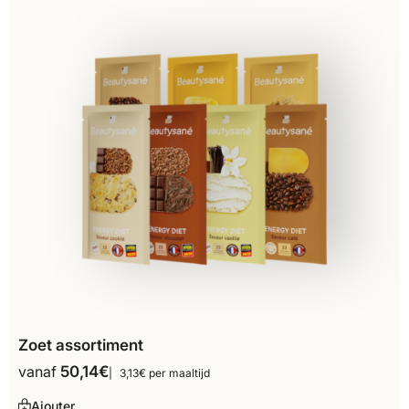
Zoet assortiment
vanaf
50,14
€
3,13€ per maaltijd
Ajouter