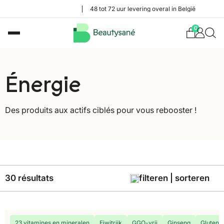
48 tot 72 uur levering overal in België
0
Énergie
Des produits aux actifs ciblés pour vous rebooster !
30 résultats
filteren | sorteren
23 vitamines en mineralen
Eiwitrijk
GGO-vrij
Ginseng
Glutenvr