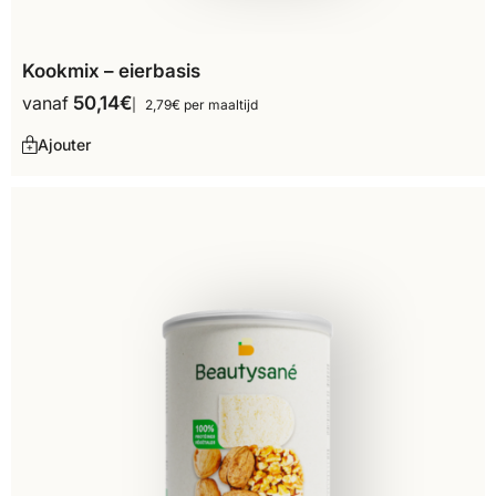
Kookmix – eierbasis
vanaf
50,14
€
2,79€ per maaltijd
Ajouter