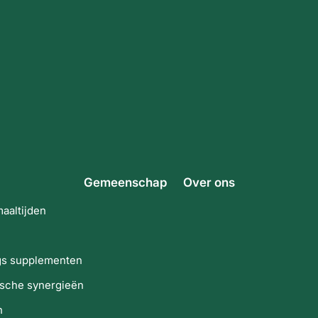
Gemeenschap
Over ons
maaltijden
gs supplementen
sche synergieën
n