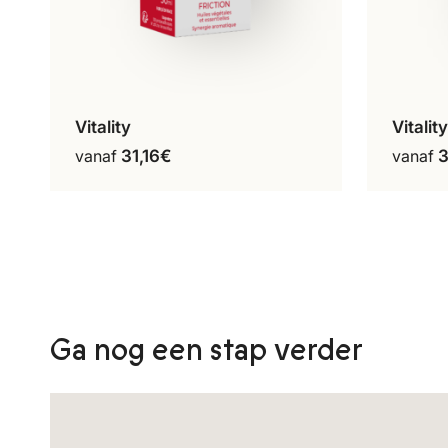
Vitality
Vitalit
30 ml
Dit
vanaf
31,16
€
vanaf
3
product
heeft
meerdere
variaties.
Deze
optie
kan
gekozen
Ga nog een stap verder
worden
op
de
productpagina