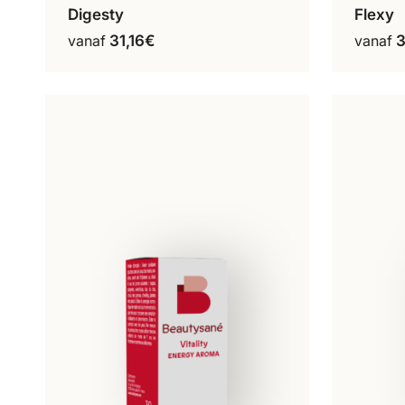
Digesty
Flexy
30 ml
Dit
vanaf
31,16
€
vanaf
3
product
heeft
meerdere
variaties.
Deze
optie
kan
gekozen
worden
op
de
productpagina