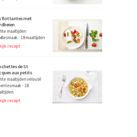
es flottantes met
rdbeien
hte maaltijden
illesmaak - 18 maaltijden
kijk recept
ochettes de St
cques aux petits
gumes
hte maaltijden velouté
oentesmaak - 18
ltijden
kijk recept