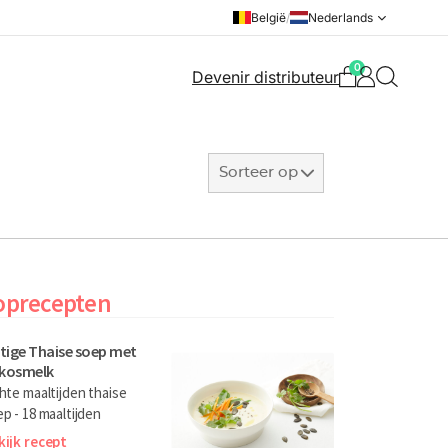
België
/
Nederlands
0
Devenir distributeur
Sorteer op
oprecepten
ttige Thaise soep met
kosmelk
hte maaltijden thaise
p - 18 maaltijden
kijk recept