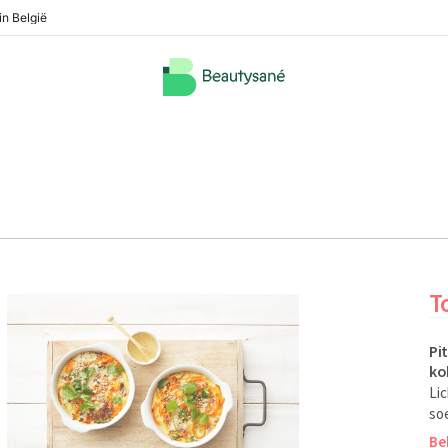
in België
T
Pi
ko
Lic
soe
Be