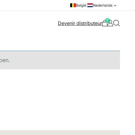
België
/
Nederlands
0
Devenir distributeur
oen.