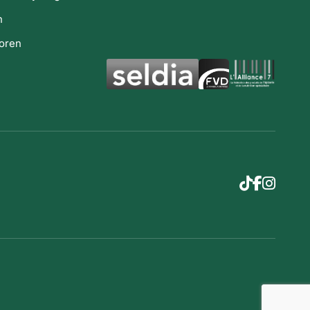
n
oren