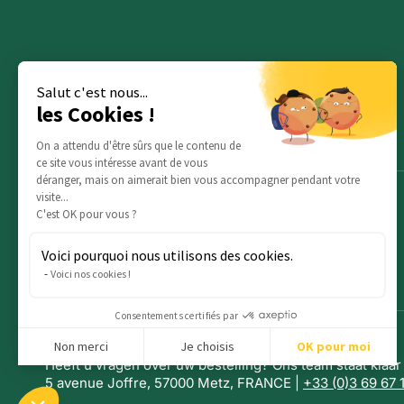
Salut c'est nous...
les Cookies !
On a attendu d'être sûrs que le contenu de
ce site vous intéresse avant de vous
déranger, mais on aimerait bien vous accompagner pendant votre
visite...
C'est OK pour vous ?
Voici pourquoi nous utilisons des cookies.
Voici nos cookies !
Consentements certifiés par
Non merci
Je choisis
OK pour moi
Heeft u vragen over uw bestelling? Ons team staat klaar
Axeptio consent
Plateforme de Gestion du Consentement : Personnalisez vo
5 avenue Joffre, 57000 Metz, FRANCE |
+33 (0)3 69 67 