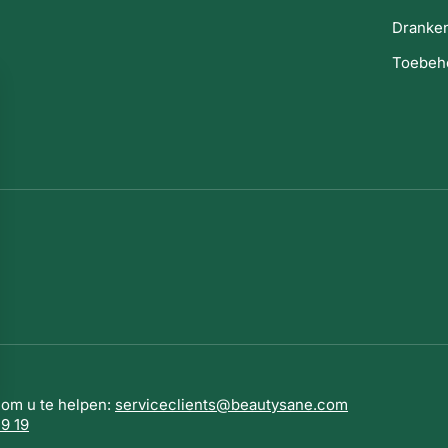
Dranke
Toebeh
 om u te helpen:
serviceclients@beautysane.com
s Options
19 19