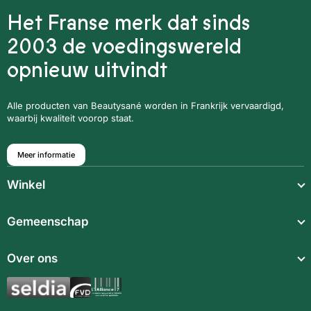
Het Franse merk dat sinds
2003 de voedingswereld
opnieuw uitvindt
Alle producten van Beautysané worden in Frankrijk vervaardigd,
waarbij kwaliteit voorop staat.
Meer informatie
Winkel
Lichte maaltijden
Gemeenschap
Snack
Over ons
Voedings supplementen
Aromatische synergieën
Dranken