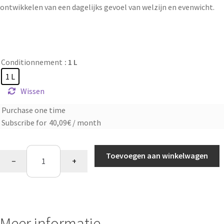
ontwikkelen van een dagelijks gevoel van welzijn en evenwicht.
Conditionnement
: 1 L
1 L
Wissen
Purchase one time
Choose
Subscribe for
40,09
€
/ month
purchase
type
Aloë
Toevoegen aan winkelwagen
−
+
vera
nectar
aantal
Meer informatie