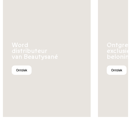
Word
Ontgren
distributeur
exclusi
van Beautysané
belonin
Ontdek
Ontdek