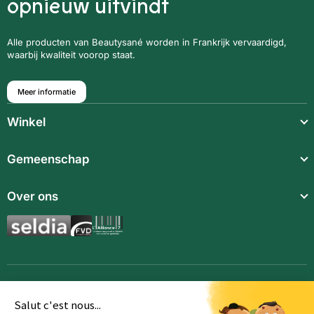
opnieuw uitvindt
Alle producten van Beautysané worden in Frankrijk vervaardigd,
waarbij kwaliteit voorop staat.
Meer informatie
Winkel
Lichte maaltijden
Gemeenschap
Snack
Over ons
Voedings supplementen
Aromatische synergieën
Dranken
Toebehoren
Salut c'est nous...