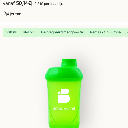
vanaf
50,14
€
2,51€ per maaltijd
Ajouter
500 ml
BPA vrij
Geïntegreerd mengrooster
Gemaakt in Europa