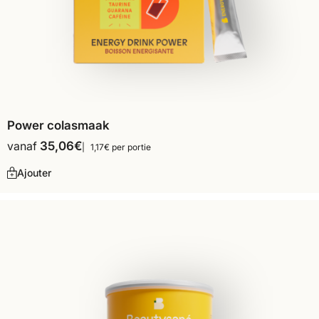
Power colasmaak
vanaf
35,06
€
1,17€ per portie
Ajouter