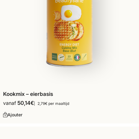
Kookmix – eierbasis
vanaf
50,14
€
2,79€ per maaltijd
Ajouter