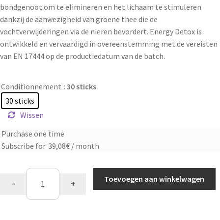
bondgenoot om te elimineren en het lichaam te stimuleren
dankzij de aanwezigheid van groene thee die de
vochtverwijderingen via de nieren bevordert. Energy Detox is
ontwikkeld en vervaardigd in overeenstemming met de vereisten
van EN 17444 op de productiedatum van de batch.
Conditionnement
: 30 sticks
30 sticks
Wissen
Purchase one time
Choose
Subscribe for
39,08
€
/ month
purchase
type
Detox
Toevoegen aan winkelwagen
−
+
perziksmaak
aantal