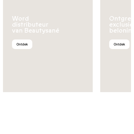
Word
Ontgren
distributeur
exclusi
van Beautysané
belonin
Ontdek
Ontdek