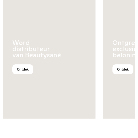
Word
Ontgren
distributeur
exclusi
van Beautysané
belonin
Ontdek
Ontdek