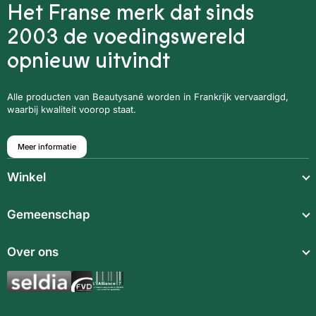
Het Franse merk dat sinds
2003 de voedingswereld
opnieuw uitvindt
Alle producten van Beautysané worden in Frankrijk vervaardigd,
waarbij kwaliteit voorop staat.
Meer informatie
Winkel
Lichte maaltijden
Gemeenschap
Snack
Over ons
Voedings supplementen
Aromatische synergieën
Dranken