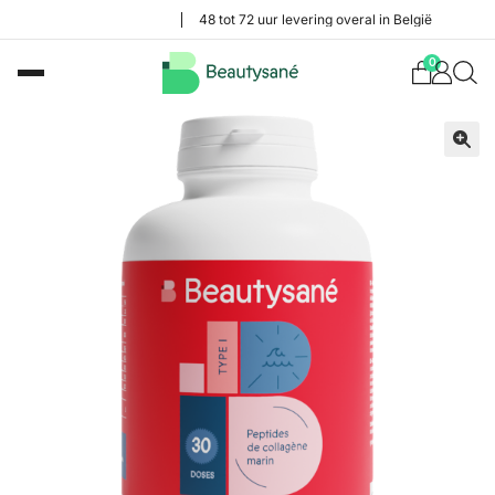
48 tot 72 uur levering overal in België
0
🔍