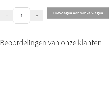
Dames
Toevoegen aan winkelwagen
−
+
shorts
aantal
Beoordelingen van onze klanten