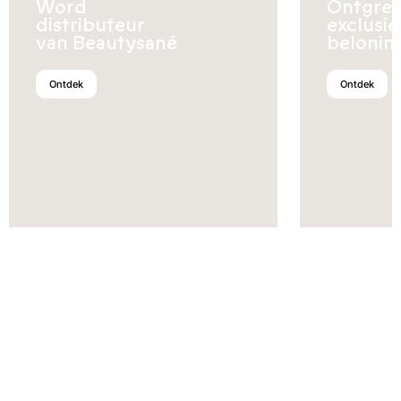
Word
Ontgren
distributeur
exclusi
van Beautysané
belonin
Ontdek
Ontdek