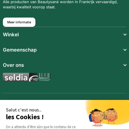
Alle producten van Beautysané worden in Frankrijk vervaardigd,
waarbij kwaliteit voorop staat.
Meer informatie
Winkel
Lichte maaltijden
Gemeenschap
Snack
Over ons
Voedings supplementen
Aromatische synergieën
Dranken
Toebehoren
Salut c'est nous...
les Cookies !
On a attendu d'être sûrs que le contenu de ce