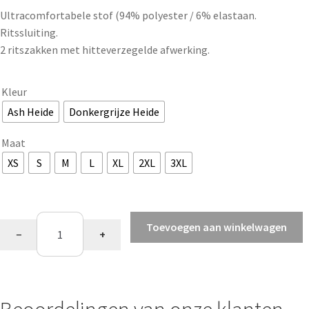
Ultracomfortabele stof (94% polyester / 6% elastaan.
Ritssluiting.
2 ritszakken met hitteverzegelde afwerking.
Kleur
Ash Heide
Donkergrijze Heide
Maat
XS
S
M
L
XL
2XL
3XL
Herenjack
Toevoegen aan winkelwagen
−
+
aantal