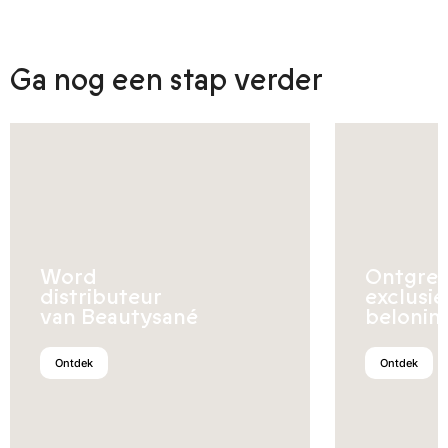
Ga nog een stap verder
Word
Ontgren
distributeur
exclusi
van Beautysané
belonin
Ontdek
Ontdek