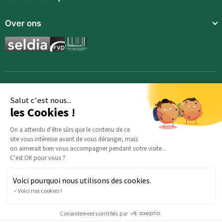
Snack
Over ons
Voedings supplementen
Aromatische synergieën
Dranken
Toebehoren
Salut c'est nous...
les Cookies !
On a attendu d'être sûrs que le contenu de ce
site vous intéresse avant de vous déranger, mais
on aimerait bien vous accompagner pendant votre visite...
C'est OK pour vous ?
Voici pourquoi nous utilisons des cookies.
Heeft u vragen over uw bestelling? Ons team staat klaar om
Voici nos cookies !
u te helpen:
serviceclients@beautysane.com
5 avenue Joffre, 57000 Metz, FRANCE |
+33 (0)3 69 67 19 19
Consentements certifiés par