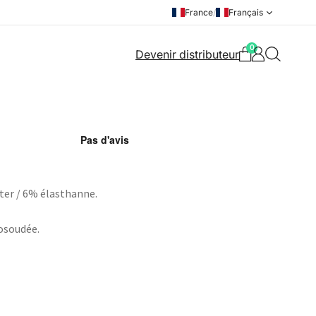
France
/
Français
0
Devenir distributeur
ter / 6% élasthanne.
osoudée.