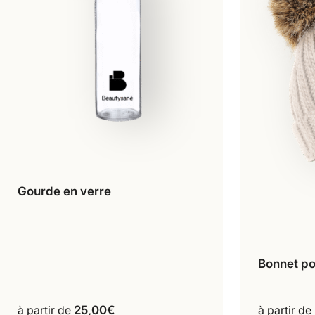
Gourde en verre
À l'unité
Lot de 2
Ce
Lot de 3
produit
a
Bonnet p
plusieurs
variations.
Les
à partir de
25,00
€
à partir de
options