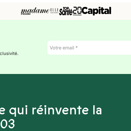
E-
mail
lusivité.
*
 qui réinvente la
003