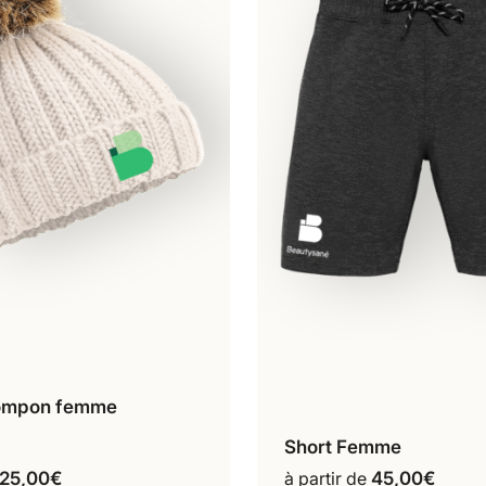
ompon femme
Écru
Ce
Short Femme
produit
Configurer mon pr
Ce
a
25,00
€
à partir de
45,00
€