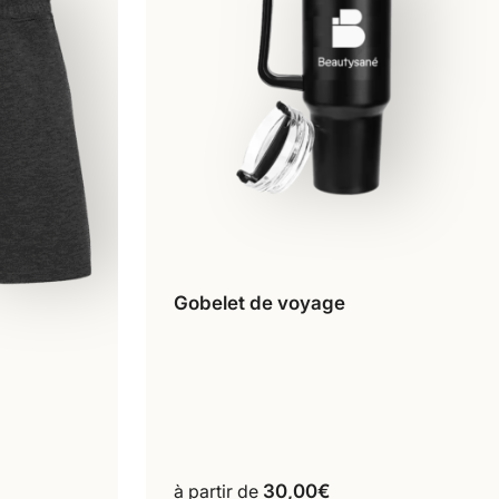
Gobelet de voyage
À l'unité
Lot de 2
Ce
produit
a
plusieurs
variations.
Les
oduit
options
à partir de
30,00
€
peuvent