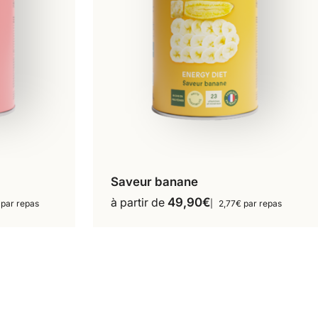
Saveur banane
16 repas
18 repas
Ce
à partir de
49,90
€
 par repas
2,77€ par repas
produit
a
s
plusieurs
s.
variations.
Les
options
peuvent