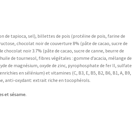
on de tapioca, sel), billettes de pois (protéine de pois, farine de
fructose, chocolat noir de couverture 8% (pâte de cacao, sucre de
 de chocolat noir 3.7% (pâte de cacao, sucre de canne, beurre de
 huile de tournesol, fibres végétales : gomme d’acacia, mélange de
de de magnésium, oxyde de zinc, pyrophosphate de fer II, sulfate
nrichies en sélénium) et vitamines (C, B3, E, B5, B2, B6, B1, A, B9,
e, anti-oxydant: extrait riche en tocophérols.
ues et sésame.