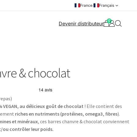
France
/
Français
0
Devenir distributeur
vre & chocolat
repas)
 VEGAN, au délicieux goût de chocolat
! Elle contient des
ièrement
riches en nutriments (protéines, omega3, fibres
).
mines et minéraux
, ces barres chanvre & chocolat conviennent
t/ou contrôler leur poids.