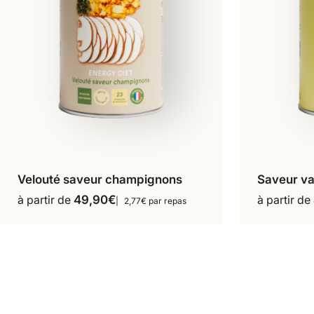
Velouté saveur champignons
Saveur va
18 repas
16 
Ce
à partir de
49,90
€
à partir de
2,77€ par repas
produit
a
plusieurs
variations.
Les
options
peuvent