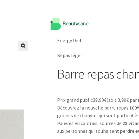
Energy Diet
🔍
Repas léger
Barre repas chan
Prix grand public
39,90
€
(soit
3,99€
par 
Découvrez la nouvelle barre repas
100%
graines de chanvre, qui sont particul
Pauvres en calories, sources de
23 vita
aux personnes qui souhaitent
perdre e