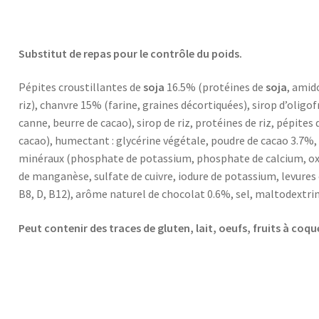
Substitut de repas pour le contrôle du poids.
Pépites croustillantes de
soja
16.5% (protéines de
soja
, amid
riz), chanvre 15% (farine, graines décortiquées), sirop d’oligo
canne, beurre de cacao), sirop de riz, protéines de riz, pépites
cacao), humectant : glycérine végétale, poudre de cacao 3.7%,
minéraux (phosphate de potassium, phosphate de calcium, oxy
de manganèse, sulfate de cuivre, iodure de potassium, levures e
B8, D, B12), arôme naturel de chocolat 0.6%, sel, maltodextrin
Peut contenir des traces de gluten, lait, oeufs, fruits à coq