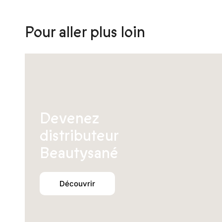
être
choisies
sur
Pour aller plus loin
la
page
du
produit
Devenez
distributeur
Beautysané
Découvrir