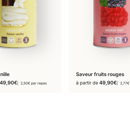
nille
Saveur fruits rouges
repas
18 repas
18 repas
Ce
49,90
€
à partir de
49,90
€
2,50€ par repas
2,77€
Ce
produit
36 repas
produit
a
a
plusieur
plusieurs
variation
variations.
Les
Les
options
options
peuvent