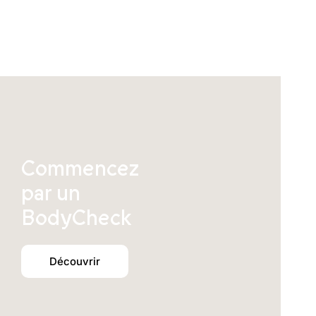
être
choisies
sur
la
page
du
produit
Commencez
par un
BodyCheck
Découvrir