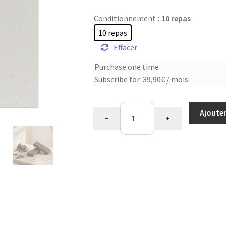
Conditionnement
: 10 repas
10 repas
Effacer
Choose
Purchase one time
Subscribe for
39,90
€
/ mois
purchase
type
quantité
Ajouter
−
+
de
Barre
repas
chanvre
&
chocolat